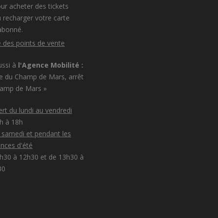
ur acheter des tickets
 recharger votre carte
abonné.
e des points de vente
ussi à
l'Agence Mobilité :
e du Champ de Mars, arrêt
hamp de Mars »
rt du lundi au vendredi
8h à 18h
e samedi et pendant les
nces d'été
h30 à 12h30 et de 13h30 à
30