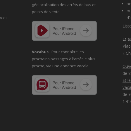
po
géolocalisation des arrêts de bus et
ou
points de vente.
nces
d’
List
Et a
Plac
Vocabus :
Pour connaître les
« C
prochains passages à
l'arrêt le plus
proche, via une annonce vocale.
Ouve
de 
Et l
vaca
de 9
17h