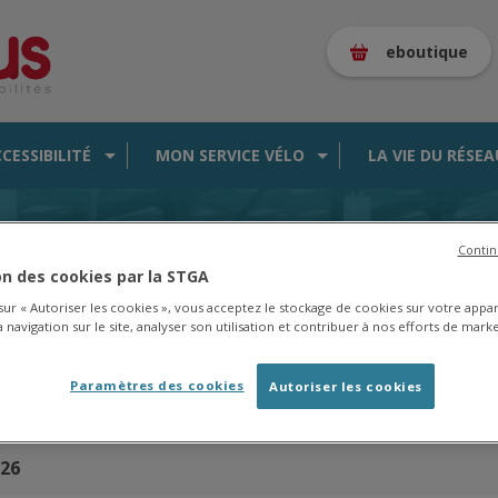
eboutique
CCESSIBILITÉ
MON SERVICE VÉLO
LA VIE DU RÉSEA
Contin
ion des cookies par la STGA
es de la saison 2025/2026 en
cliquant ici
.
 sur « Autoriser les cookies », vous acceptez le stockage de cookies sur votre appa
 navigation sur le site, analyser son utilisation et contribuer à nos efforts de marke
Paramètres des cookies
Autoriser les cookies
irection
La Couronne Gallands
026