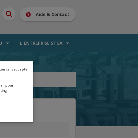
Aide & Contact
U
L'ENTREPRISE STGA
uer sans accepter
reil pour
ting.