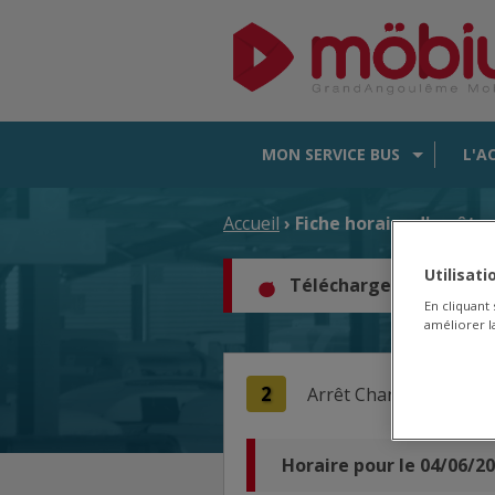
MON SERVICE BUS
L'A
Accueil
› Fiche horaire d'arrêt
Utilisat
Téléchargez les horair
En cliquant
améliorer la
2
Arrêt
Chantefleurs |
D
Horaire pour le 04/06/2