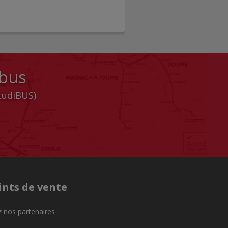
 bus
StudiBUS)
ints de vente
 nos partenaires :