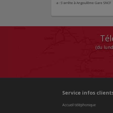
a : S'arrête à Angoulême Gare SNCF
Tél
(du lund
Service infos client
Accueil téléphonique