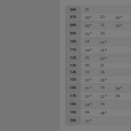
06h
05
07h
a
20
a
08
36
08h
a
22
a
06
34
09h
a
30
03
10h
04
a
34
11h
a
a
04
33
12h
05
a
30
13h
00
31
14h
10
36
15h
a
a
02
28
16h
a
19
a
01
34
17h
a
a
34
07
22
18h
a
34
04
19h
04
a
48
20h
a
15