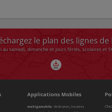
échargez le plan des lignes de
i au samedi, dimanche et jours fériés, scolaires et 
s
Applications Mobiles
Po
Chez
maStgamobile
:
Itinéraires, horaires