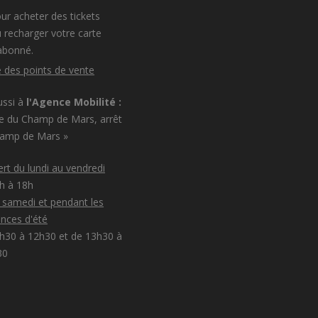
ur acheter des tickets
 recharger votre carte
abonné.
e des points de vente
ussi à
l'Agence Mobilité :
e du Champ de Mars, arrêt
hamp de Mars »
rt du lundi au vendredi
8h à 18h
e samedi et pendant les
nces d'été
h30 à 12h30 et de 13h30 à
30