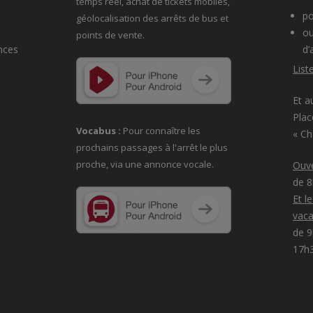
temps réel, achat de tickets mobiles,
po
géolocalisation des arrêts de bus et
ou
points de vente.
nces
d’
List
Et a
Plac
Vocabus :
Pour connaître les
« C
prochains passages à
l'arrêt le plus
proche, via une annonce vocale.
Ouve
de 
Et l
vaca
de 9
17h