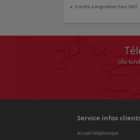
a : S'arrête à Angoulême Gare SNCF
Tél
(du lund
Service infos client
Accueil téléphonique