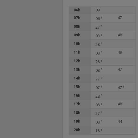
06h
09
07h
a
47
06
08h
a
27
09h
a
48
03
10h
a
28
11h
a
49
08
12h
a
28
13h
a
47
08
14h
a
27
15h
a
a
07
47
16h
a
28
17h
a
48
08
18h
a
27
19h
a
44
08
20h
a
18