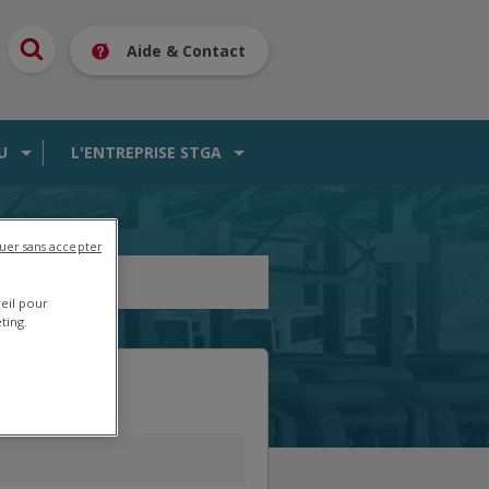
Aide & Contact
U
L'ENTREPRISE STGA
uer sans accepter
reil pour
ting.