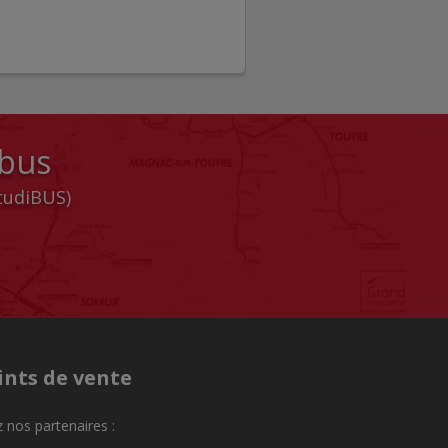
 bus
StudiBUS)
ints de vente
 nos partenaires :