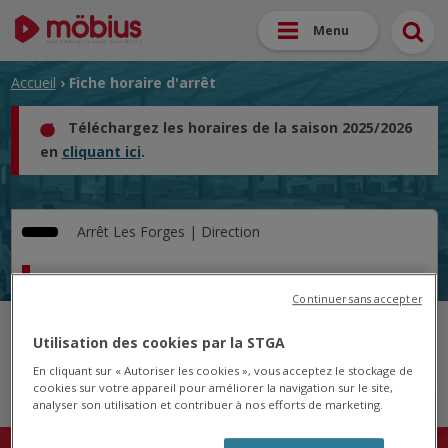
Menu
Accueil
› Fiche horaire d'arrêt
Téléchargez les horaires de la saison 2025/2026
en
cliquant ici
.
Arrêt
Les Forges |
Direction
Horaire pour le 22/01/2025
Continuer sans accepter
Cet arrêt n'est pas desservi pour le jour sélectionné.
Utilisation des cookies par la STGA
En cliquant sur « Autoriser les cookies », vous acceptez le stockage de
cookies sur votre appareil pour améliorer la navigation sur le site,
analyser son utilisation et contribuer à nos efforts de marketing.