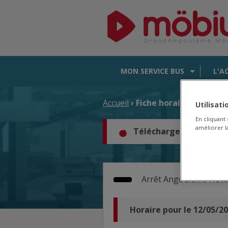
MON SERVICE BUS
L'A
Accueil
› Fiche horaire d'arrêt
Utilisat
En cliquant
améliorer la
Téléchargez les horair
Arrêt
Angoulême Hôtel 
Horaire pour le 12/05/2