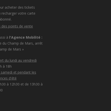
ur acheter des tickets
 recharger votre carte
abonné.
e des points de vente
ussi à
l'Agence Mobilité :
e du Champ de Mars, arrêt
hamp de Mars »
rt du lundi au vendredi
8h à 18h
e samedi et pendant les
nces d'été
h30 à 12h30 et de 13h30 à
30