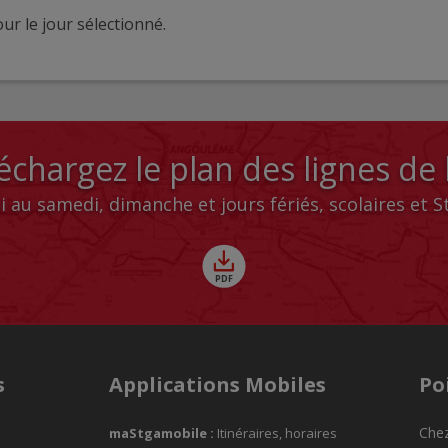
ur le jour sélectionné.
échargez le plan des lignes de
i au samedi, dimanche et jours fériés, scolaires et 
s
Applications Mobiles
Po
Chez
maStgamobile
:
Itinéraires, horaires