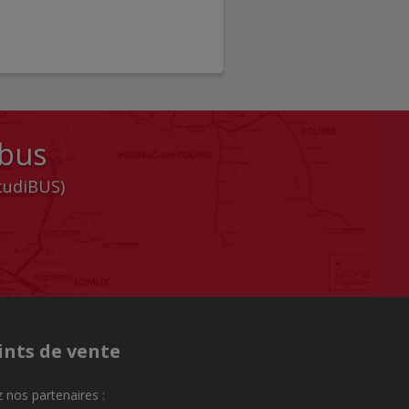
 bus
StudiBUS)
ints de vente
 nos partenaires :