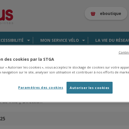
eboutique
CCESSIBILITÉ
MON SERVICE VÉLO
LA VIE DU RÉSEA
Contin
ion des cookies par la STGA
 sur « Autoriser les cookies », vous acceptez le stockage de cookies sur votre appa
 navigation sur le site, analyser son utilisation et contribuer à nos efforts de marke
es de la saison 2025/2026 en
cliquant ici
.
Paramètres des cookies
Autoriser les cookies
de Ville |
Direction
025