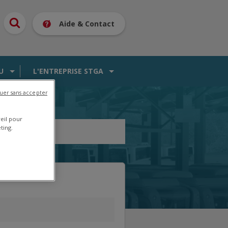
Aide & Contact
U
L'ENTREPRISE STGA
uer sans accepter
reil pour
ting.