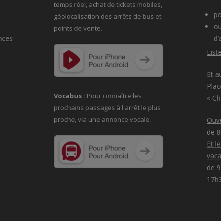
temps réel, achat de tickets mobiles,
po
géolocalisation des arrêts de bus et
ou
points de vente.
nces
d’
List
Et a
Plac
Vocabus :
Pour connaître les
« C
prochains passages à
l'arrêt le plus
proche, via une annonce vocale.
Ouve
de 
Et l
vaca
de 9
17h