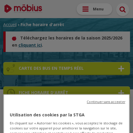
Menu
Accueil
› Fiche horaire d'arrêt
Téléchargez les horaires de la saison 2025/2026
en
cliquant ici
.
CARTE DES BUS EN TEMPS RÉEL
FICHE HORAIRE D'ARRÊT
Continuer sans accepter
➜
Utilisation des cookies par la STGA
➜
En cliquant sur « Autoriser les cookies », vous acceptez le stockage de
cookies sur votre appareil pour améliorer la navigation sur le site,