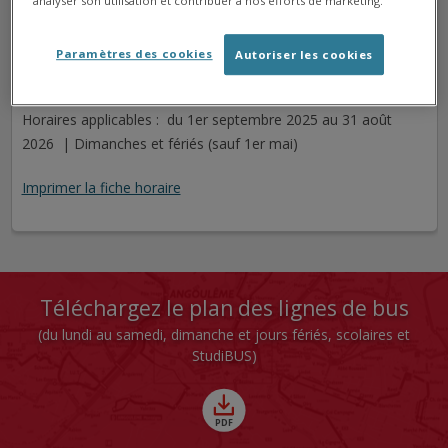
analyser son utilisation et contribuer à nos efforts de marketing.
ABADIE
Arrêt
Direction
Paramètres des cookies
Autoriser les cookies
Cet arrêt n'est pas desservi pour le jour sélectionné.
Horaires applicables : du 1er septembre 2025 au 31 août
2026 | Dimanches et fériés (sauf 1er mai)
Imprimer la fiche horaire
Téléchargez le plan des lignes de bus
(du lundi au samedi, dimanche et jours fériés, scolaires et
StudiBUS)