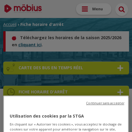
Menu
Accueil
› Fiche horaire d'arrêt
Téléchargez les horaires de la saison 2025/2026
en
cliquant ici
.
CARTE DES BUS EN TEMPS RÉEL
FICHE HORAIRE D'ARRÊT
Continuer sans accepter
➜
Utilisation des cookies par la STGA
➜
En cliquant sur « Autoriser les cookies », vous acceptez le stockage de
cookies sur votre appareil pour améliorer la navigation sur le site,