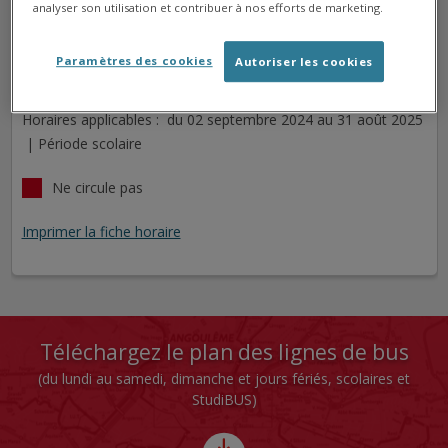
analyser son utilisation et contribuer à nos efforts de marketing.
Z.I. 3 BASTIÉ
Arrêt
Direction
Paramètres des cookies
Autoriser les cookies
Cet arrêt n'est pas desservi pour le jour sélectionné.
Horaires applicables : du 02 septembre 2024 au 31 août 2025
| Période scolaire
Ne circule pas
Imprimer la fiche horaire
Téléchargez le plan des lignes de bus
(du lundi au samedi, dimanche et jours fériés, scolaires et
StudiBUS)