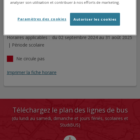
analyser son utilisation et contribuer à nos efforts de marketing.
ECASSEAUX
Arrêt
Direction
Paramètres des cookies
Autoriser les cookies
Cet arrêt n'est pas desservi pour le jour sélectionné.
Horaires applicables : du 02 septembre 2024 au 31 août 2025
| Période scolaire
Ne circule pas
Imprimer la fiche horaire
Téléchargez le plan des lignes de bus
(du lundi au samedi, dimanche et jours fériés, scolaires et
StudiBUS)