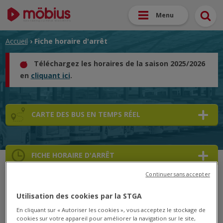
Menu
Accueil
› Fiche horaire d'arrêt
Téléchargez les horaires de la saison 2025/2026
en
cliquant ici
.
CARTE DES BUS EN TEMPS RÉEL
FICHE HORAIRE D'ARRÊT
Continuer sans accepter
➜
Utilisation des cookies par la STGA
➜
En cliquant sur « Autoriser les cookies », vous acceptez le stockage de
cookies sur votre appareil pour améliorer la navigation sur le site,