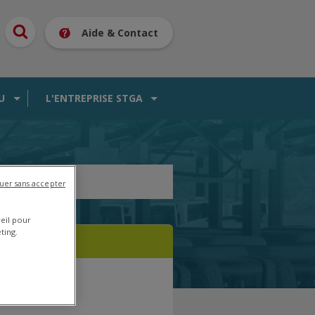
Aide & Contact
U
L'ENTREPRISE STGA
uer sans accepter
reil pour
ting.