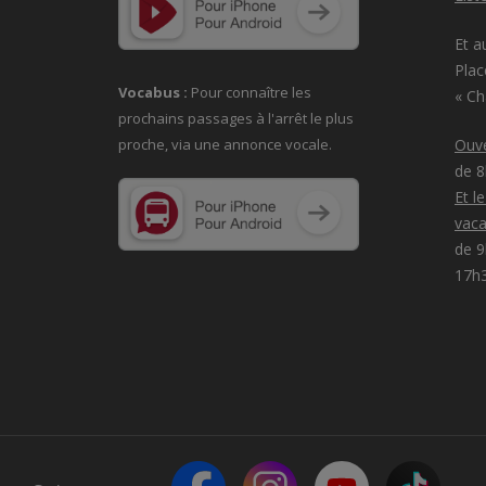
Et a
Plac
Vocabus :
Pour connaître les
« C
prochains passages à
l'arrêt le plus
proche, via une annonce vocale.
Ouve
de 
Et l
vaca
de 9
17h