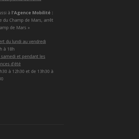
ussi à
l'Agence Mobilité :
e du Champ de Mars, arrêt
hamp de Mars »
rt du lundi au vendredi
8h à 18h
e samedi et pendant les
nces d'été
h30 à 12h30 et de 13h30 à
30