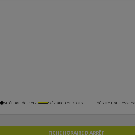
Arrêt non desservi
Déviation en cours
Itinéraire non desserv
FICHE HORAIRE D'ARRÊT