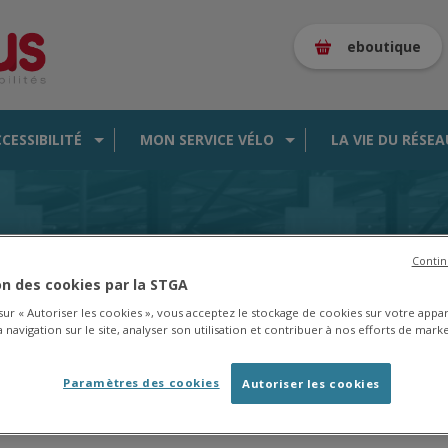
eboutique
CCESSIBILITÉ
MON SERVICE VÉLO
LA VIE DU RÉSEA
es de la saison 2025/2026 en
cliquant ici
.
Contin
ion des cookies par la STGA
 sur « Autoriser les cookies », vous acceptez le stockage de cookies sur votre appa
 navigation sur le site, analyser son utilisation et contribuer à nos efforts de marke
CARTE DES BUS EN TEMPS RÉEL
Paramètres des cookies
Autoriser les cookies