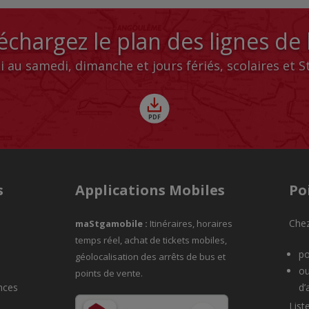
échargez le plan des lignes de
i au samedi, dimanche et jours fériés, scolaires et 
s
Applications Mobiles
Po
Chez
maStgamobile
:
Itinéraires, horaires
temps réel, achat de tickets mobiles,
po
géolocalisation des arrêts de bus et
ou
points de vente.
nces
d’
List