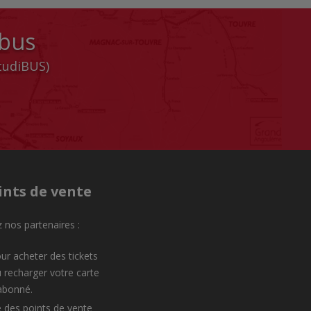
 bus
StudiBUS)
ints de vente
 nos partenaires :
ur acheter des tickets
 recharger votre carte
abonné.
e des points de vente