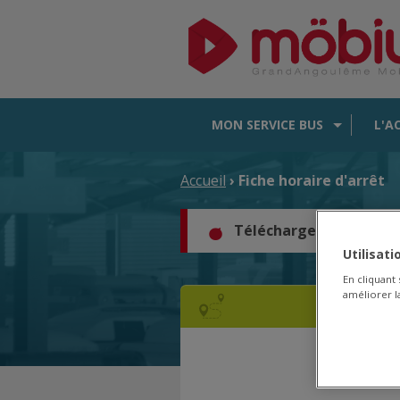
MON SERVICE BUS
L'A
Accueil
› Fiche horaire d'arrêt
Téléchargez les horair
Utilisat
En cliquant
améliorer la