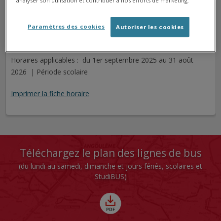
analyser son utilisation et contribuer à nos efforts de marketing.
LES HALLES
Arrêt
Direction St Yrieix Plan d'Eau
Paramètres des cookies
Autoriser les cookies
Cet arrêt n'est pas desservi pour le jour sélectionné.
Horaires applicables : du 1er septembre 2025 au 31 août
2026 | Période scolaire
Imprimer la fiche horaire
Téléchargez le plan des lignes de bus
(du lundi au samedi, dimanche et jours fériés, scolaires et
StudiBUS)