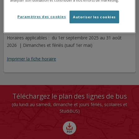
analyser son utilisation et contribuer à nos efforts de marketing.
BOIS RENAUD
Arrêt
Direction Fléac Poste EDF
Paramètres des cookies
Autoriser les cookies
Cet arrêt n'est pas desservi pour le jour sélectionné.
Horaires applicables : du 1er septembre 2025 au 31 août
2026 | Dimanches et fériés (sauf 1er mai)
Imprimer la fiche horaire
Téléchargez le plan des lignes de bus
(du lundi au samedi, dimanche et jours fériés, scolaires et
StudiBUS)