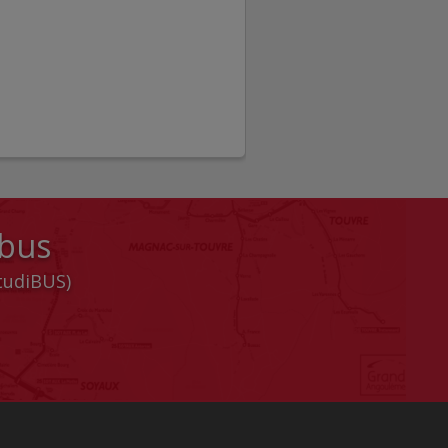
 bus
StudiBUS)