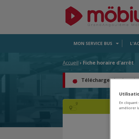
MON SERVICE BUS
L'A
Accueil
› Fiche horaire d'arrêt
Téléchargez les horair
Utilisat
En cliquant
améliorer la