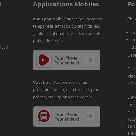
s
Applications Mobiles
Po
Chez
maStgamobile
:
Itinéraires, horaires
temps réel, achat de tickets mobiles,
po
géolocalisation des arrêts de bus et
ou
points de vente.
nces
d’
List
Et a
Plac
Vocabus :
Pour connaître les
« C
prochains passages à
l'arrêt le plus
proche, via une annonce vocale.
Ouve
de 
Et l
vaca
de 9
17h