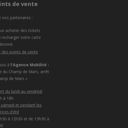
ints de vente
 nos partenaires :
ur acheter des tickets
 recharger votre carte
abonné.
e des points de vente
ussi à
l'Agence Mobilité :
e du Champ de Mars, arrêt
hamp de Mars »
rt du lundi au vendredi
8h à 18h
e samedi et pendant les
nces d'été
h30 à 12h30 et de 13h30 à
30