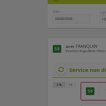
Date :
Lign
FRANQUIN
Arrêt
59
Direction Angoulême Hôtel d
Service non d
17h
19
59