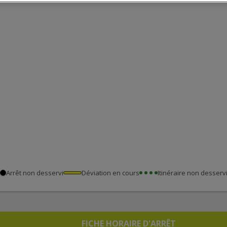
Arrêt non desservi
Déviation en cours
Itinéraire non desserv
FICHE HORAIRE D'ARRÊT