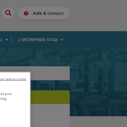
Aide & Contact
U
L'ENTREPRISE STGA
uer sans accepter
reil pour
ting.