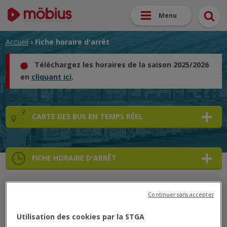
Menu
Accueil
› Fiche horaire d'arrêt
Téléchargez les horaires de la saison 2025/2026
en
cliquant ici
.
CARTE DES BUS EN TEMPS RÉEL
FICHE HORAIRE D'ARRÊT
➜
Continuer sans accepter
➜
➜
53
53
➜
Utilisation des cookies par la STGA