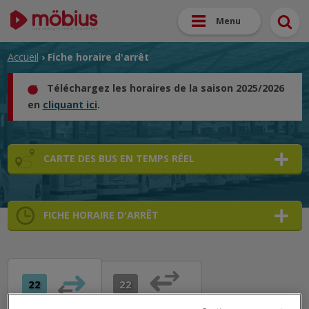
Menu
Accueil
› Fiche horaire d'arrêt
Téléchargez les horaires de la saison 2025/2026
en
cliquant ici
.
CARTE DES BUS EN TEMPS RÉEL
FICHE HORAIRE D'ARRÊT
➜
➜
➜
22
22
➜