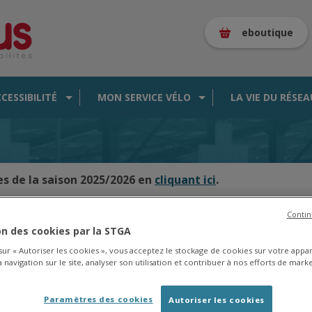
eboutique
CCESSIBILITÉ
MON SERVICE VÉLO
LA VIE DU RÉSEA
es de la saison 2025/2026 en
cliquant ici
.
Contin
ion des cookies par la STGA
CARTE DES BUS EN TEMPS RÉEL
 sur « Autoriser les cookies », vous acceptez le stockage de cookies sur votre appa
 navigation sur le site, analyser son utilisation et contribuer à nos efforts de marke
Paramètres des cookies
Autoriser les cookies