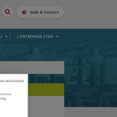
Aide & Contact
U
L'ENTREPRISE STGA
uer sans accepter
reil pour
ting.