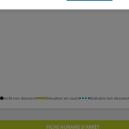
Arrêt non desservi
Déviation en cours
Itinéraire non desserv
FICHE HORAIRE D'ARRÊT