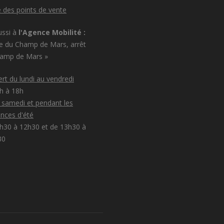
e des points de vente
ussi à
l'Agence Mobilité :
e du Champ de Mars, arrêt
hamp de Mars »
rt du lundi au vendredi
8h à 18h
e samedi et pendant les
nces d'été
h30 à 12h30 et de 13h30 à
30