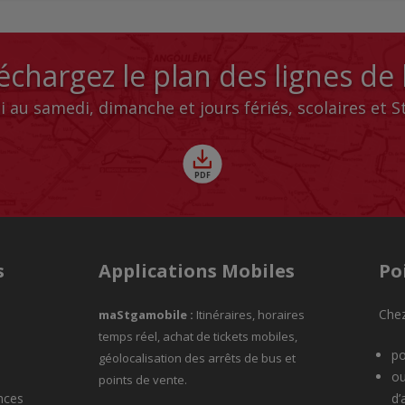
échargez le plan des lignes de
i au samedi, dimanche et jours fériés, scolaires et 
s
Applications Mobiles
Po
Chez
maStgamobile
:
Itinéraires, horaires
temps réel, achat de tickets mobiles,
po
géolocalisation des arrêts de bus et
ou
points de vente.
nces
d’