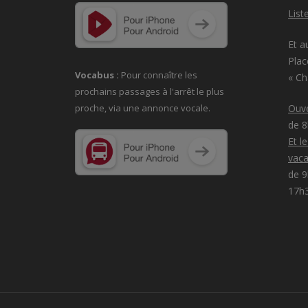
List
Et a
Plac
Vocabus :
Pour connaître les
« C
prochains passages à
l'arrêt le plus
proche, via une annonce vocale.
Ouve
de 
Et l
vaca
de 9
17h