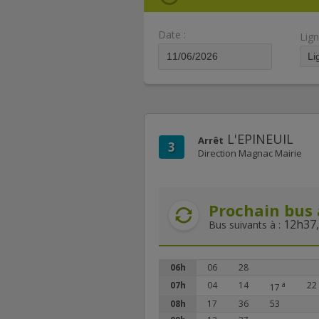
Date :
Lign
L'EPINEUIL
Arrêt
3
Direction Magnac Mairie
Prochain bus 
12h37,
Bus suivants à :
06h
06
28
07h
04
14
a
22
17
08h
17
36
53