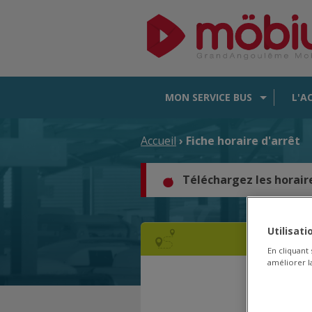
MON SERVICE BUS
L'A
Accueil
› Fiche horaire d'arrêt
Téléchargez les horair
Utilisat
En cliquant
améliorer la