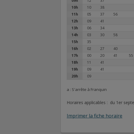
09h
12
37
10h
10
38
11h
05
37
56
12h
09
41
13h
06
34
14h
03
30
58
15h
35
16h
02
27
40
17h
00
20
41
55
18h
11
41
19h
09
41
20h
09
a : S'arrête à Franquin
Horaires applicables : du 1er sep
Imprimer la fiche horaire