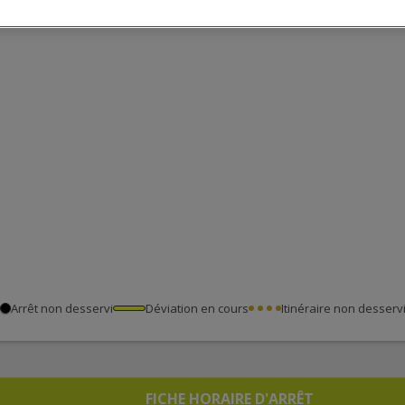
Arrêt non desservi
Déviation en cours
Itinéraire non desserv
FICHE HORAIRE D'ARRÊT