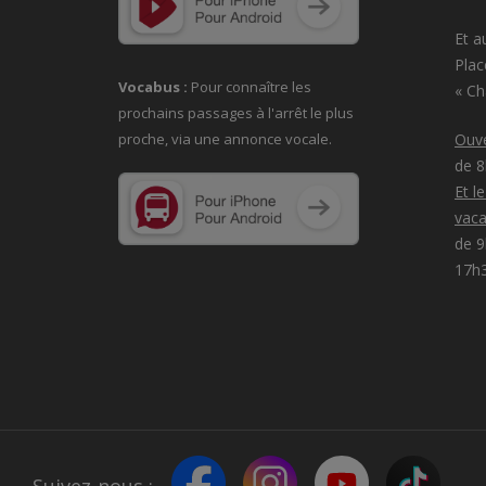
Et a
Plac
Vocabus :
Pour connaître les
« C
prochains passages à
l'arrêt le plus
proche, via une annonce vocale.
Ouve
de 
Et l
vaca
de 9
17h