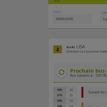
Date :
Lign
LISA
Arrêt
2
Direction La Couronne Gall
Prochain bus 
12h18,
Bus suivants à :
06h
36
Suivant les 
07h
25
08h
16
09h
14