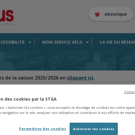
eboutique
CCESSIBILITÉ
MON SERVICE VÉLO
LA VIE DU RÉSEA
es de la saison 2025/2026 en
cliquant ici
.
Contin
ion des cookies par la STGA
CARTE DES BUS EN TEMPS RÉEL
 sur « Autoriser les cookies », vous acceptez le stockage de cookies sur votre appa
 navigation sur le site, analyser son utilisation et contribuer à nos efforts de marke
Paramètres des cookies
Autoriser les cookies