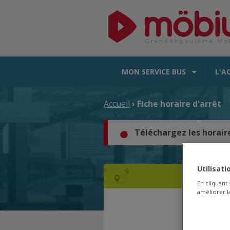
MON SERVICE BUS
L'A
Accueil
› Fiche horaire d'arrêt
Téléchargez les horair
Utilisat
En cliquant
améliorer la