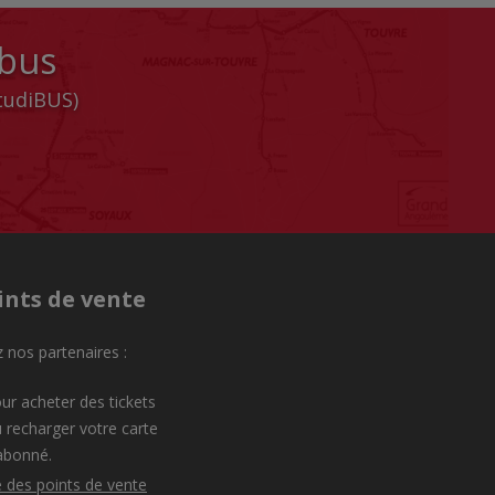
 bus
StudiBUS)
ints de vente
 nos partenaires :
ur acheter des tickets
 recharger votre carte
abonné.
e des points de vente