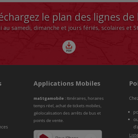
échargez le plan des lignes de
i au samedi, dimanche et jours fériés, scolaires et 
s
Applications Mobiles
Po
Chez
maStgamobile
:
Itinéraires, horaires
temps réel, achat de tickets mobiles,
po
géolocalisation des arrêts de bus et
ou
points de vente.
nces
d’
List