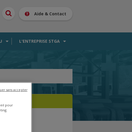
Aide & Contact
U
L'ENTREPRISE STGA
uer sans accepter
reil pour
ting.