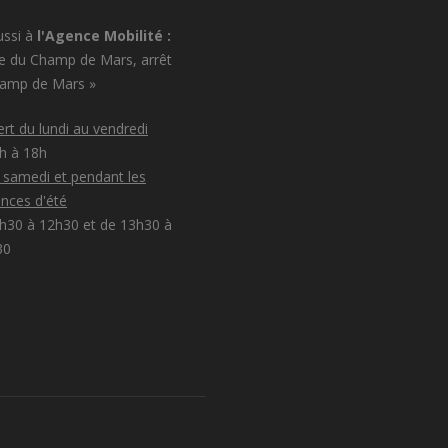
ussi à
l'Agence Mobilité :
e du Champ de Mars, arrêt
hamp de Mars »
rt du lundi au vendredi
8h à 18h
e samedi et pendant les
nces d'été
h30 à 12h30 et de 13h30 à
30