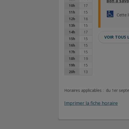
Bon à savo
10h
17
11h
15
Cette 
12h
18
13h
15
14h
17
VOIR TOUS 
15h
15
16h
15
17h
15
18h
19
19h
15
20h
13
Horaires applicables : du 1er sep
Imprimer la fiche horaire