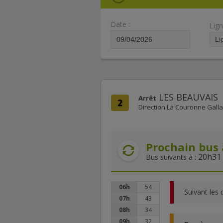
Date :
Lign
LES BEAUVAIS
Arrêt
2
Direction La Couronne Gall
Prochain bus 
20h31
Bus suivants à :
06h
54
Suivant les 
07h
43
08h
34
09h
32