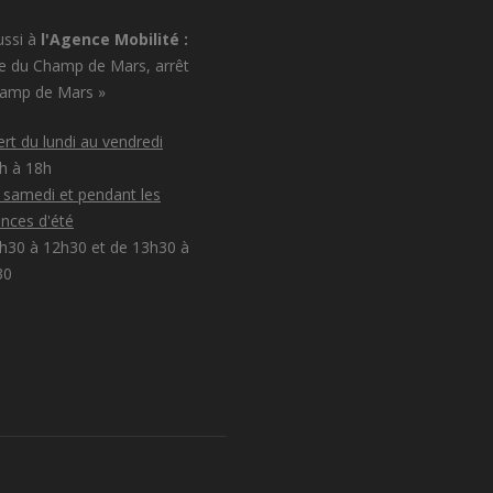
ussi à
l'Agence Mobilité :
e du Champ de Mars, arrêt
hamp de Mars »
rt du lundi au vendredi
8h à 18h
e samedi et pendant les
nces d'été
h30 à 12h30 et de 13h30 à
30