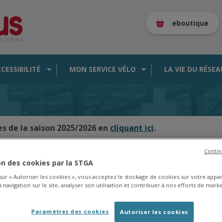
eboutique
CCESSIBILITÉ
MON SERVICE VÉLO
LA VIE DU RÉSEA
es de la saison 2025/2026 en
cliquant ici
.
Contin
ion des cookies par la STGA
CARTE DES BUS EN TEMPS RÉEL
 sur « Autoriser les cookies », vous acceptez le stockage de cookies sur votre appa
 navigation sur le site, analyser son utilisation et contribuer à nos efforts de marke
Paramètres des cookies
Autoriser les cookies