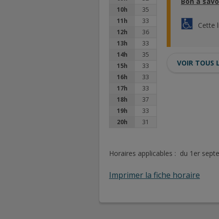
Bon à savo
10h
35
11h
33
Cette 
12h
36
13h
33
14h
35
VOIR TOUS 
15h
33
16h
33
17h
33
18h
37
19h
33
20h
31
Horaires applicables : du 1er sep
Imprimer la fiche horaire