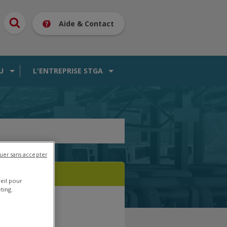
Aide & Contact
U
L'ENTREPRISE STGA
uer sans accepter
reil pour
ting.