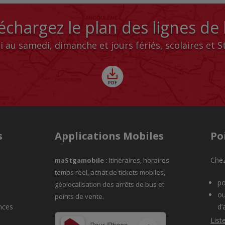
échargez le plan des lignes de
i au samedi, dimanche et jours fériés, scolaires et 
s
Applications Mobiles
Po
Chez
maStgamobile
:
Itinéraires, horaires
temps réel, achat de tickets mobiles,
po
géolocalisation des arrêts de bus et
ou
points de vente.
nces
d’
List