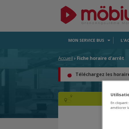
MON SERVICE BUS
L'A
Accueil
› Fiche horaire d'arrêt
Téléchargez les horair
Utilisat
En cliquant
améliorer la