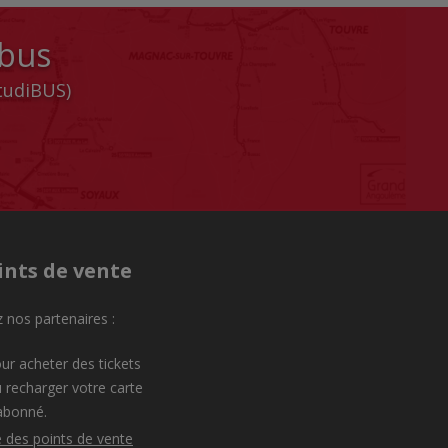
 bus
StudiBUS)
ints de vente
 nos partenaires :
ur acheter des tickets
 recharger votre carte
abonné.
e des points de vente