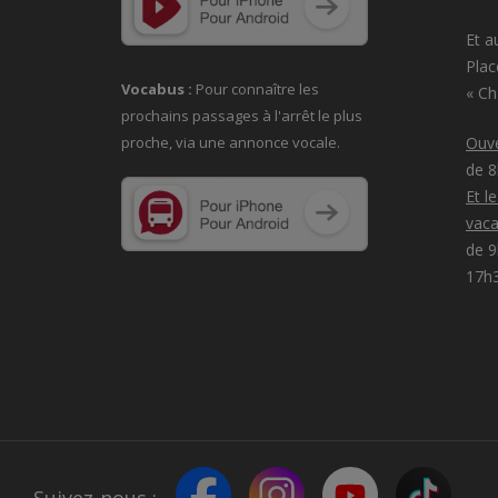
Et a
Plac
Vocabus :
Pour connaître les
« C
prochains passages à
l'arrêt le plus
proche, via une annonce vocale.
Ouve
de 
Et l
vaca
de 9
17h