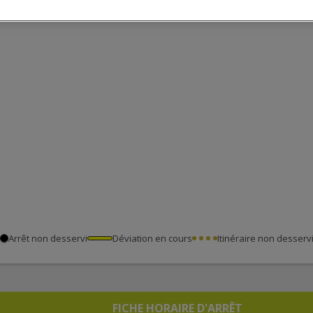
Arrêt non desservi
Déviation en cours
Itinéraire non desserv
FICHE HORAIRE D'ARRÊT