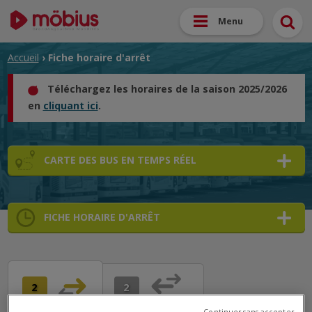
Menu
Accueil
› Fiche horaire d'arrêt
Téléchargez les horaires de la saison 2025/2026
en
cliquant ici
.
CARTE DES BUS EN TEMPS RÉEL
FICHE HORAIRE D'ARRÊT
➜
➜
➜
2
2
➜