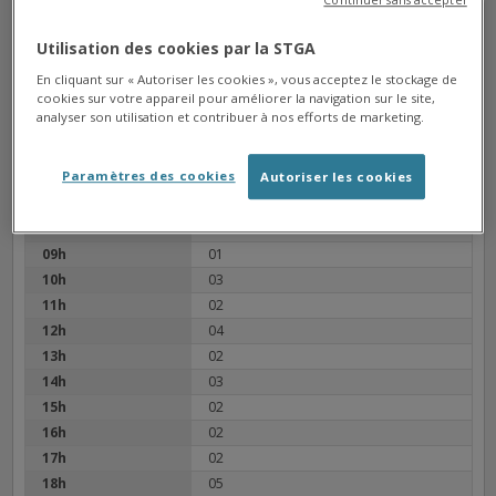
Continuer sans accepter
ANGOULÊME LILLE
Arrêt
Utilisation des cookies par la STGA
Direction La Couronne Gallands
En cliquant sur « Autoriser les cookies », vous acceptez le stockage de
cookies sur votre appareil pour améliorer la navigation sur le site,
Prochain bus à : 20h21
analyser son utilisation et contribuer à nos efforts de marketing.
Paramètres des cookies
06h
23
Autoriser les cookies
07h
12
08h
02
09h
01
10h
03
11h
02
12h
04
13h
02
14h
03
15h
02
16h
02
17h
02
18h
05