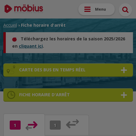
Menu
Accueil
› Fiche horaire d'arrêt
Téléchargez les horaires de la saison 2025/2026
en
cliquant ici
.
CARTE DES BUS EN TEMPS RÉEL
FICHE HORAIRE D'ARRÊT
➜
➜
➜
1
1
➜