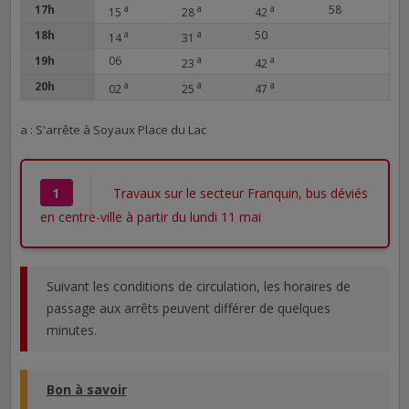
17h
a
a
a
58
15
28
42
18h
a
a
50
14
31
19h
06
a
a
23
42
20h
a
a
a
02
25
47
a : S'arrête à Soyaux Place du Lac
1
Travaux sur le secteur Franquin, bus déviés
en centre-ville à partir du lundi 11 mai
Suivant les conditions de circulation, les horaires de
passage aux arrêts peuvent différer de quelques
minutes.
Bon à savoir