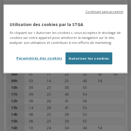
CH.DE MARS
Arrêt
Continuer sans accepter
Direction Soyaux L.P. Grégoire
Utilisation des cookies par la STGA
Service non disponible pour
En cliquant sur « Autoriser les cookies », vous acceptez le stockage de
le moment.
cookies sur votre appareil pour améliorer la navigation sur le site,
analyser son utilisation et contribuer à nos efforts de marketing.
05h
39
Paramètres des cookies
Autoriser les cookies
06h
14
34
53
07h
09
19
30
42
53
08h
01
11
22
32
42
53
09h
03
14
25
40
54
10h
09
23
38
55
11h
09
23
40
54
12h
09
26
41
58
13h
14
28
41
53
14h
08
23
38
53
15h
08
23
39
55
16h
10
24
34
44
54