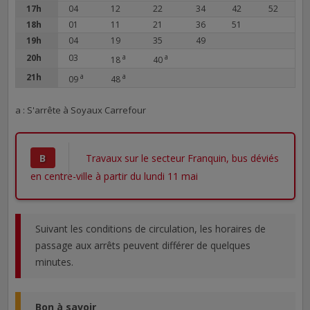
17h
04
12
22
34
42
52
18h
01
11
21
36
51
19h
04
19
35
49
20h
03
a
a
18
40
21h
a
a
09
48
a : S'arrête à Soyaux Carrefour
B
Travaux sur le secteur Franquin, bus déviés
en centre-ville à partir du lundi 11 mai
Suivant les conditions de circulation, les horaires de
passage aux arrêts peuvent différer de quelques
minutes.
Bon à savoir