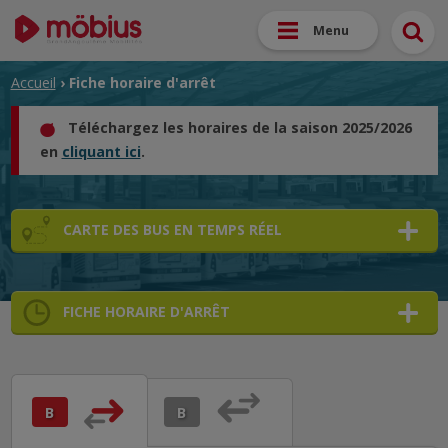
Menu
Accueil
› Fiche horaire d'arrêt
Téléchargez les horaires de la saison 2025/2026
en
cliquant ici
.
CARTE DES BUS EN TEMPS RÉEL
FICHE HORAIRE D'ARRÊT
➜
➜
➜
B
B
➜