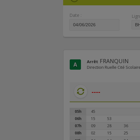
Date :
Lign
FRANQUIN
Arrêt
A
Direction Ruelle Cité Scolair
----
05h
45
06h
15
53
07h
09
28
36
08h
02
15
25