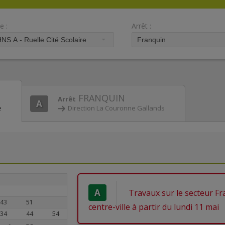
e :
Arrêt :
FRANQUIN
Arrêt
A
e
Direction La Couronne Gallands
A
Travaux sur le secteur Fr
43
51
centre-ville à partir du lundi 11 mai
34
44
54