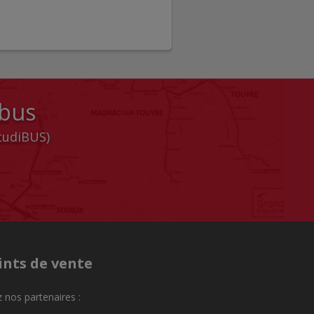
 bus
StudiBUS)
ints de vente
 nos partenaires :