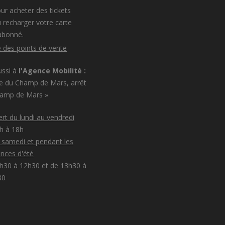
ur acheter des tickets
 recharger votre carte
abonné.
e des points de vente
ussi à
l'Agence Mobilité :
e du Champ de Mars, arrêt
hamp de Mars »
rt du lundi au vendredi
8h à 18h
e samedi et pendant les
nces d'été
h30 à 12h30 et de 13h30 à
30