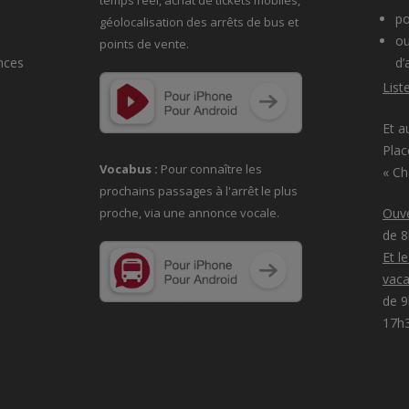
po
géolocalisation des arrêts de bus et
ou
points de vente.
nces
d’
List
Et a
Plac
Vocabus :
Pour connaître les
« C
prochains passages à
l'arrêt le plus
proche, via une annonce vocale.
Ouve
de 
Et l
vaca
de 9
17h