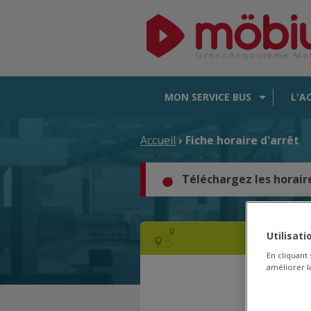
MON SERVICE BUS
L'A
Accueil
› Fiche horaire d'arrêt
Téléchargez les horair
Utilisat
En cliquant
améliorer la