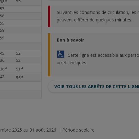
a
56
38
57
Suivant les conditions de circulation, les
56
peuvent différer de quelques minutes.
55
59
55
Bon à savoir
45
52
Cette ligne est accessible aux pers
36
52
arrêts indiqués.
a
a
36
51
42
a
56
VOIR TOUS LES ARRÊTS DE CETTE LIGN
tembre 2025 au 31 août 2026 | Période scolaire