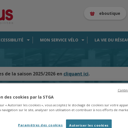
eboutique
CCESSIBILITÉ
MON SERVICE VÉLO
LA VIE DU RÉSEA
es de la saison 2025/2026 en
cliquant ici
.
Contin
ion des cookies par la STGA
CARTE DES BUS EN TEMPS RÉEL
 sur « Autoriser les cookies », vous acceptez le stockage de cookies sur votre appa
 navigation sur le site, analyser son utilisation et contribuer à nos efforts de marke
Paramètres des cookies
Autoriser les cookies