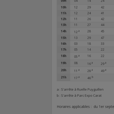
09h
04
14
24
10h
12
29
42
11h
12
24
41
12h
11
26
42
13h
11
27
44
14h
a
28
45
12
15h
13
29
47
16h
03
18
33
17h
05
14
22
18h
a
16
22
05
19h
08
a
a
16
29
20h
a
a
a
11
28
49
21h
a
b
17
46
a : S'arrête à Ruelle Puyguillen
b : S'arrête à Parc Expo Carat
Horaires applicables : du 1er sep