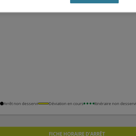
Arrêt non desservi
Déviation en cours
Itinéraire non desserv
FICHE HORAIRE D'ARRÊT