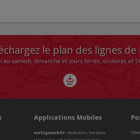
échargez le plan des lignes de
i au samedi, dimanche et jours fériés, scolaires et 
s
Applications Mobiles
Po
Chez
maStgamobile
:
Itinéraires, horaires
temps réel, achat de tickets mobiles,