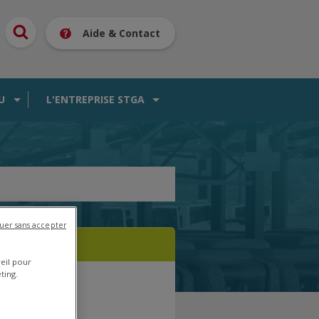
Aide & Contact
U
L'ENTREPRISE STGA
uer sans accepter
reil pour
ting.