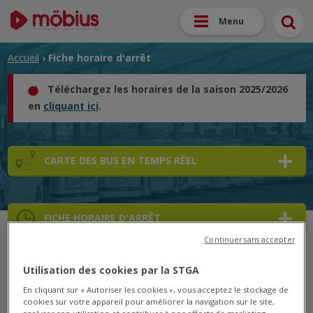
Menu
Accueil
› Fiche horaire d'arrêt
Téléchargez les horaires de la saison 2025/2026
en
cliquant ici
.
CARTE DES BUS EN TEMPS RÉEL
FICHE HORAIRE D'ARRÊT
Continuer sans accepter
➜
Utilisation des cookies par la STGA
➜
En cliquant sur « Autoriser les cookies », vous acceptez le stockage de
cookies sur votre appareil pour améliorer la navigation sur le site,