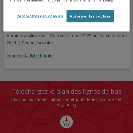
analyser son utilisation et contribuer à nos efforts de marketing.
ANGOULÊME CATHÉDRALE
Arrêt
Direction
Paramètres des cookies
Autoriser les cookies
Cet arrêt n'est pas desservi pour le jour sélectionné.
Horaires applicables : Du 4 septembre 2023 au 1er septembre
2024 | Période scolaire
Imprimer la fiche horaire
Téléchargez le plan des lignes de bus
(du lundi au samedi, dimanche et jours fériés, scolaires et
StudiBUS)