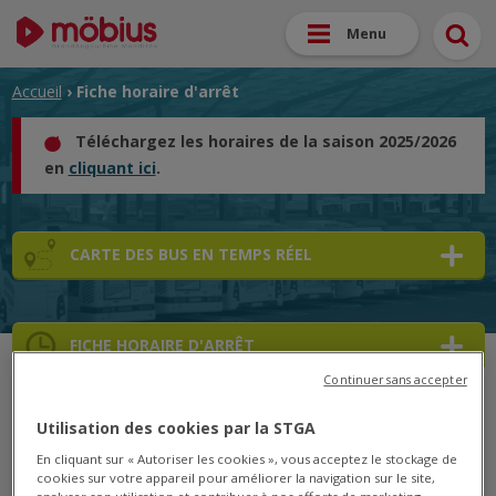
Menu
Accueil
› Fiche horaire d'arrêt
Téléchargez les horaires de la saison 2025/2026
en
cliquant ici
.
CARTE DES BUS EN TEMPS RÉEL
FICHE HORAIRE D'ARRÊT
Continuer sans accepter
➜
Utilisation des cookies par la STGA
➜
En cliquant sur « Autoriser les cookies », vous acceptez le stockage de
cookies sur votre appareil pour améliorer la navigation sur le site,