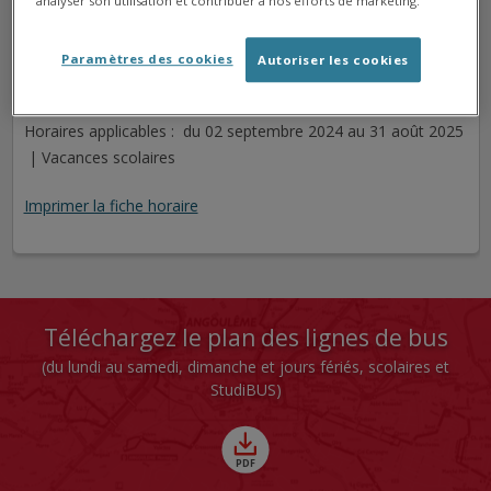
analyser son utilisation et contribuer à nos efforts de marketing.
FRANQUIN
Arrêt
Direction
Paramètres des cookies
Autoriser les cookies
Cet arrêt n'est pas desservi pour le jour sélectionné.
Horaires applicables : du 02 septembre 2024 au 31 août 2025
| Vacances scolaires
Imprimer la fiche horaire
Téléchargez le plan des lignes de bus
(du lundi au samedi, dimanche et jours fériés, scolaires et
StudiBUS)