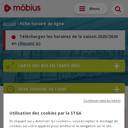
Menu
Accueil
› Fiche horaire de ligne
Téléchargez les horaires de la saison 2025/2026
en
cliquant ici
.
CARTE DES BUS EN TEMPS RÉEL
FICHE HORAIRE DE LIGNE
Continuer sans accepter
Utilisation des cookies par la STGA
Lignes A/B/1/2/3/4/5 : Courses perturbées le
En cliquant sur « Autoriser les cookies », vous acceptez le stockage de
lundi 16 septembre
cookies sur votre appareil pour améliorer la navigation sur le site,