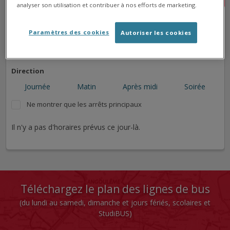
analyser son utilisation et contribuer à nos efforts de marketing.
➜
➜
➜
Paramètres des cookies
Autoriser les cookies
➜
Direction
Journée
Matin
Après midi
Soirée
Ne montrer que les arrêts principaux
Il n'y a pas d'horaires prévus ce jour-là.
Téléchargez le plan des lignes de bus
(du lundi au samedi, dimanche et jours fériés, scolaires et
StudiBUS)