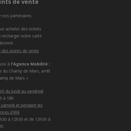
ints de vente
 nos partenaires :
ur acheter des tickets
 recharger votre carte
abonné.
e des points de vente
ussi à
l'Agence Mobilité :
e du Champ de Mars, arrêt
hamp de Mars »
rt du lundi au vendredi
8h à 18h
e samedi et pendant les
nces d'été
h30 à 12h30 et de 13h30 à
30