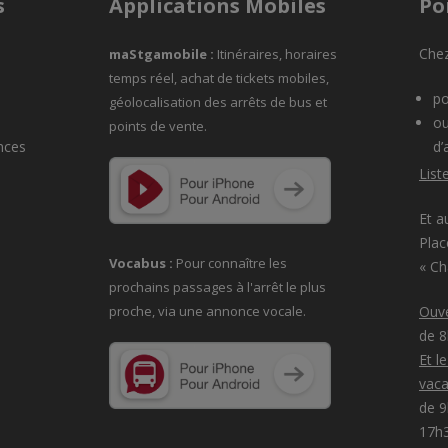
s
Applications Mobiles
Po
Chez
maStgamobile
:
Itinéraires, horaires
temps réel, achat de tickets mobiles,
po
géolocalisation des arrêts de bus et
ou
points de vente.
nces
d’
List
Et a
Plac
Vocabus :
Pour connaître les
« C
prochains passages à
l'arrêt le plus
proche, via une annonce vocale.
Ouve
de 
Et l
vaca
de 9
17h