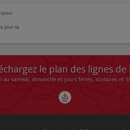
ncipaux
e jour-là.
échargez le plan des lignes de
i au samedi, dimanche et jours fériés, scolaires et 