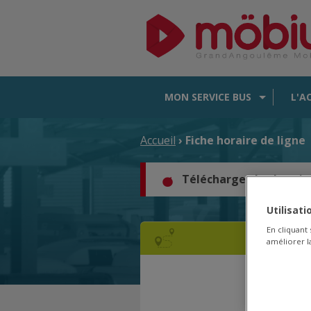
MON SERVICE BUS
L'A
Accueil
› Fiche horaire de ligne
Téléchargez les horair
Utilisat
En cliquant
améliorer la