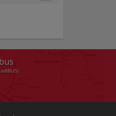
 bus
StudiBUS)