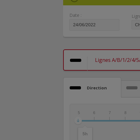
Date :
Lign
Lignes A/B/1/2/4/5/
Direction
5
6
7
8
5
h