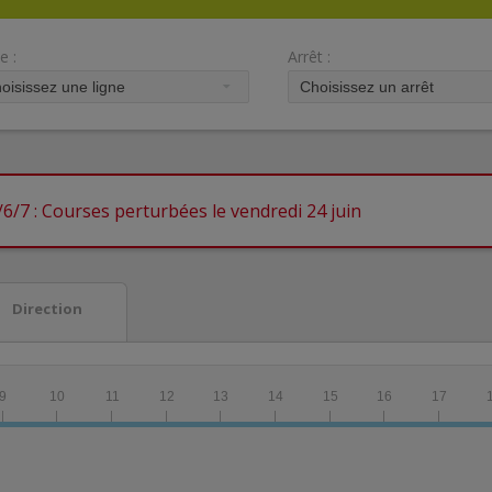
e :
Arrêt :
6/7 : Courses perturbées le vendredi 24 juin
Direction
9
10
11
12
13
14
15
16
17