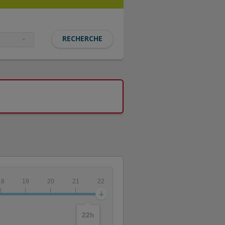
18
19
20
21
22
22
h