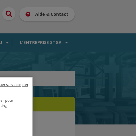
Aide & Contact
U
L'ENTREPRISE STGA
uer sans accepter
reil pour
ting.