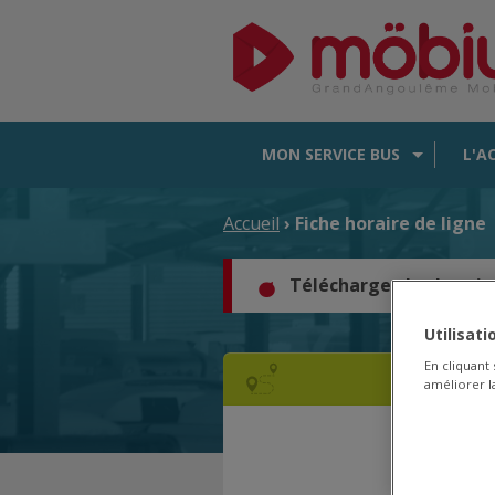
MON SERVICE BUS
L'A
Accueil
› Fiche horaire de ligne
Téléchargez les horair
Utilisat
En cliquant
améliorer la