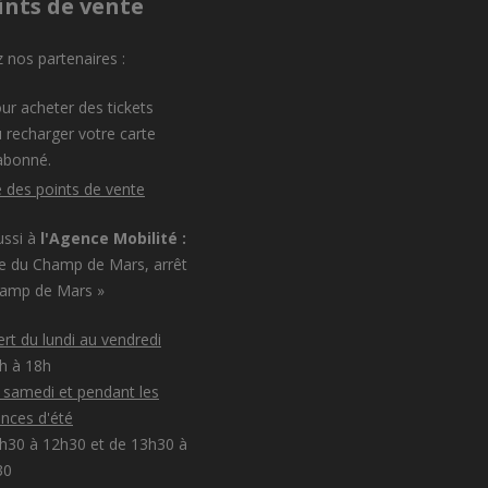
ints de vente
 nos partenaires :
ur acheter des tickets
 recharger votre carte
abonné.
e des points de vente
ussi à
l'Agence Mobilité :
e du Champ de Mars, arrêt
hamp de Mars »
rt du lundi au vendredi
8h à 18h
e samedi et pendant les
nces d'été
h30 à 12h30 et de 13h30 à
30