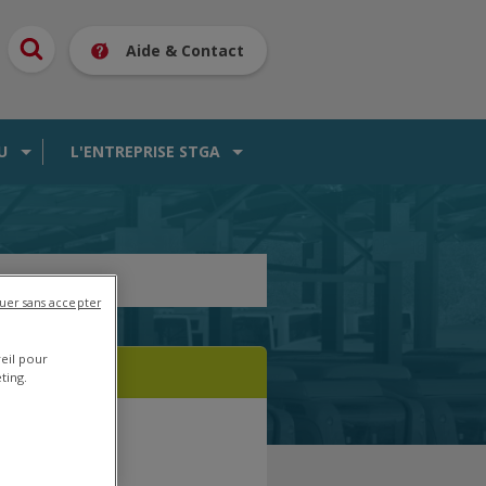
Aide & Contact
U
L'ENTREPRISE STGA
uer sans accepter
reil pour
ting.