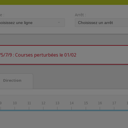
e :
Arrêt :
/5/7/9 : Courses perturbées le 01/02
Direction
9
10
11
12
13
14
15
16
17