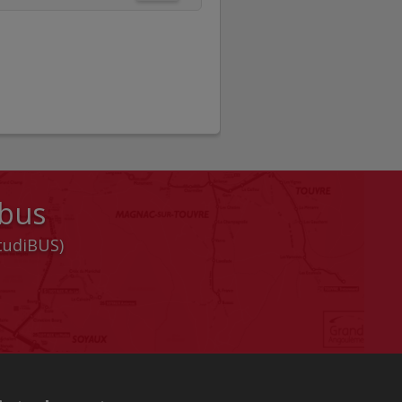
 bus
StudiBUS)