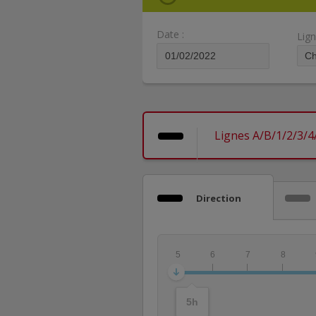
Date :
Lign
Lignes A/B/1/2/3/4
Direction
5
6
7
8
5
h