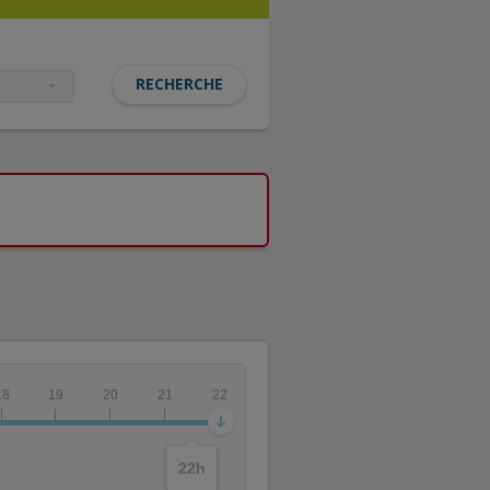
18
19
20
21
22
22
h