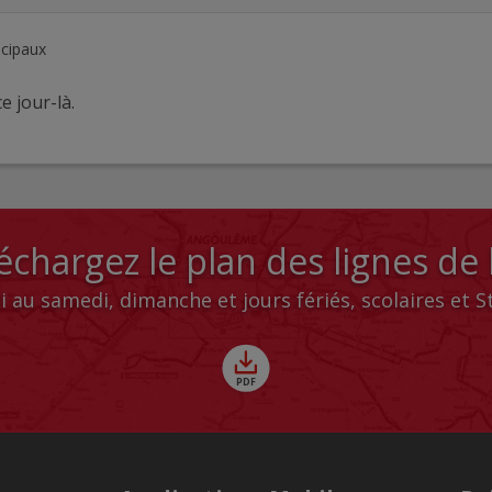
ncipaux
e jour-là.
échargez le plan des lignes de
i au samedi, dimanche et jours fériés, scolaires et 