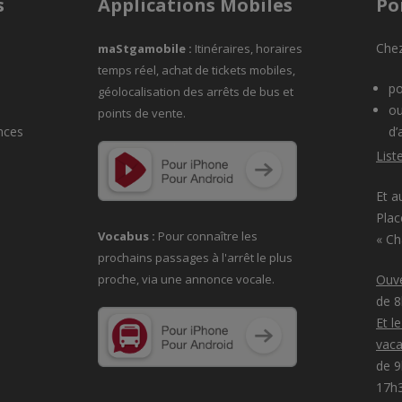
s
Applications Mobiles
Po
Chez
maStgamobile
:
Itinéraires, horaires
temps réel, achat de tickets mobiles,
po
géolocalisation des arrêts de bus et
ou
points de vente.
nces
d’
List
Et a
Plac
Vocabus :
Pour connaître les
« C
prochains passages à
l'arrêt le plus
proche, via une annonce vocale.
Ouve
de 
Et l
vaca
de 9
17h