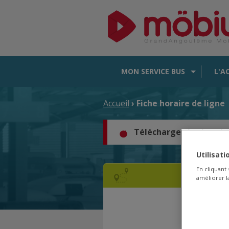
MON SERVICE BUS
L'A
Accueil
› Fiche horaire de ligne
Téléchargez les horair
Utilisat
En cliquant
améliorer la