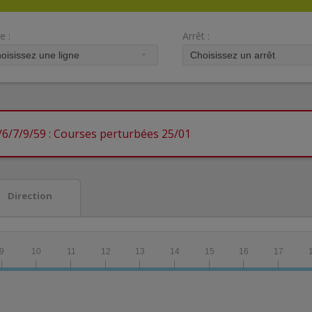
e :
Arrêt :
/6/7/9/59 : Courses perturbées 25/01
Direction
9
10
11
12
13
14
15
16
17