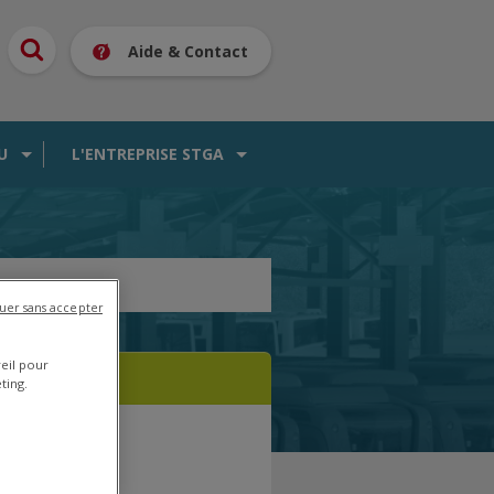
Aide & Contact
U
L'ENTREPRISE STGA
uer sans accepter
reil pour
ting.