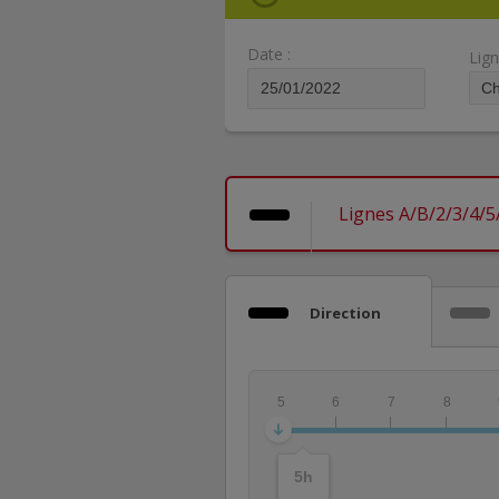
Date :
Lign
Lignes A/B/2/3/4/5
Direction
5
6
7
8
5
h