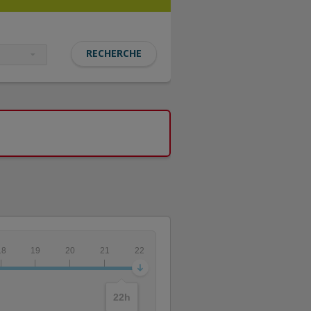
18
19
20
21
22
22
h