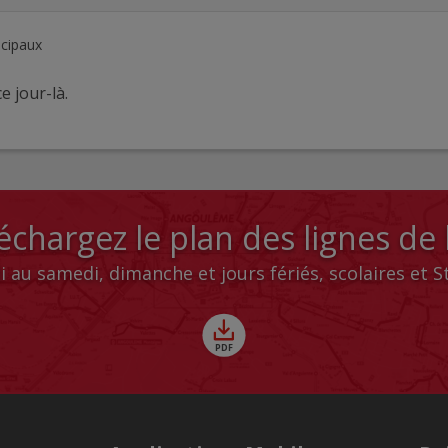
ncipaux
e jour-là.
échargez le plan des lignes de
i au samedi, dimanche et jours fériés, scolaires et 