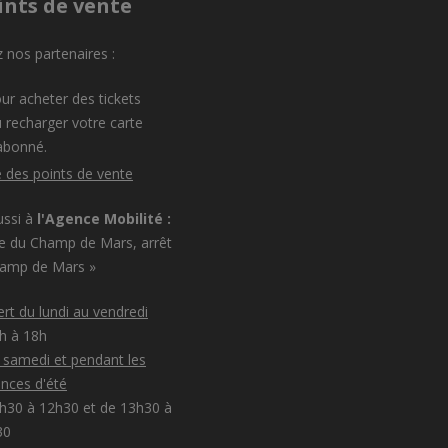
ints de vente
 nos partenaires :
ur acheter des tickets
 recharger votre carte
abonné.
e des points de vente
ussi à
l'Agence Mobilité :
e du Champ de Mars, arrêt
hamp de Mars »
rt du lundi au vendredi
8h à 18h
e samedi et pendant les
nces d'été
h30 à 12h30 et de 13h30 à
30