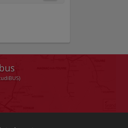
 bus
StudiBUS)