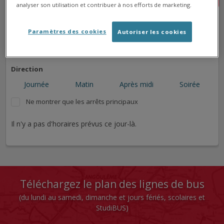
analyser son utilisation et contribuer à nos efforts de marketing.
➜
➜
➜
Paramètres des cookies
Autoriser les cookies
➜
Direction
Journée
Matin
Après midi
Soirée
Ne montrer que les arrêts principaux
Il n'y a pas d'horaires prévus ce jour-là.
Téléchargez le plan des lignes de bus
(du lundi au samedi, dimanche et jours fériés, scolaires et
StudiBUS)