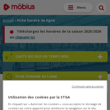
Menu
Accueil
› Fiche horaire de ligne
Téléchargez les horaires de la saison 2025/2026
en
cliquant ici
.
CARTE DES BUS EN TEMPS RÉEL
FICHE HORAIRE DE LIGNE
Continuer sans accepter
Utilisation des cookies par la STGA
Lignes A/B/2/4/5 : Courses perturbées le lundi
En cliquant sur « Autoriser les cookies », vous acceptez le stockage de
10 juin
cookies sur votre appareil pour améliorer la navigation sur le site,