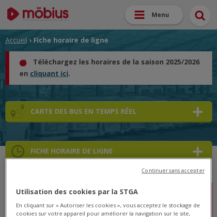
Menu
Accueil
› Fiche horaire de ligne
Téléchargez les horaires de la saison 2025/2026
en
cliquant ici
.
CARTE DES BUS EN TEMPS RÉEL
FICHE HORAIRE DE LIGNE
Continuer sans accepter
Utilisation des cookies par la STGA
Lignes A/B/1/2/4/7/9 : Courses perturbées le
En cliquant sur « Autoriser les cookies », vous acceptez le stockage de
17/03
cookies sur votre appareil pour améliorer la navigation sur le site,