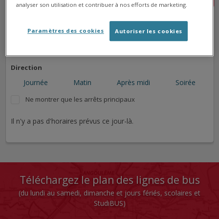
analyser son utilisation et contribuer à nos efforts de marketing.
➜
➜
➜
Paramètres des cookies
Autoriser les cookies
➜
Direction
Journée
Matin
Après midi
Soirée
Ne montrer que les arrêts principaux
Il n'y a pas d'horaires prévus ce jour-là.
Téléchargez le plan des lignes de bus
(du lundi au samedi, dimanche et jours fériés, scolaires et
StudiBUS)