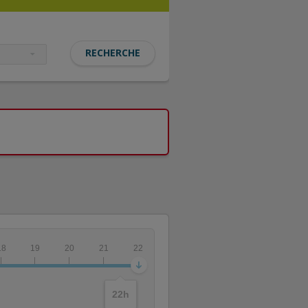
18
19
20
21
22
22
h