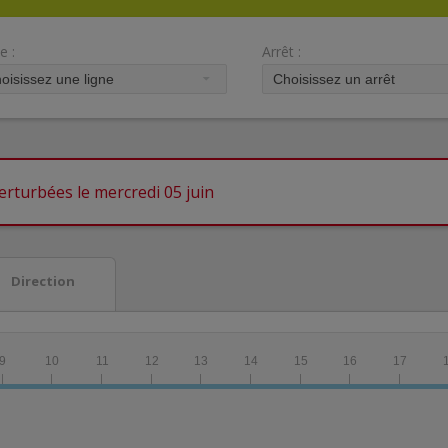
e :
Arrêt :
erturbées le mercredi 05 juin
Direction
9
10
11
12
13
14
15
16
17