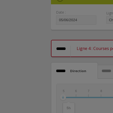
Date :
Lign
Ligne 4 : Courses p
Direction
5
6
7
8
5
h