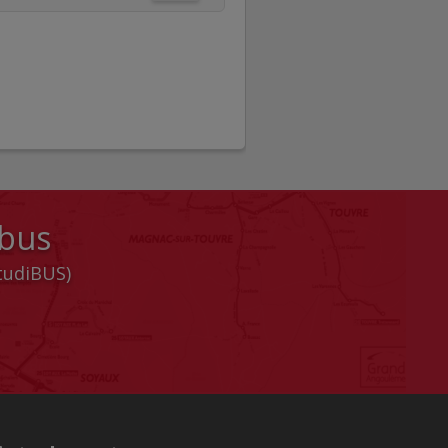
 bus
StudiBUS)