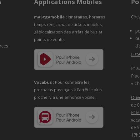
s
Applications Mobiles
Po
Chez
maStgamobile
:
Itinéraires, horaires
temps réel, achat de tickets mobiles,
po
géolocalisation des arrêts de bus et
ou
points de vente.
nces
d’
List
Et a
Plac
Vocabus :
Pour connaître les
« C
prochains passages à
l'arrêt le plus
proche, via une annonce vocale.
Ouve
de 
Et l
vaca
de 9
17h