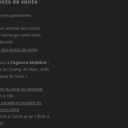
ints de vente
 nos partenaires :
ur acheter des tickets
 recharger votre carte
abonné.
e des points de vente
ussi à
l'Agence Mobilité :
e du Champ de Mars, arrêt
hamp de Mars »
rt du lundi au vendredi
8h à 18h
e samedi et pendant les
nces d'été
h30 à 12h30 et de 13h30 à
30