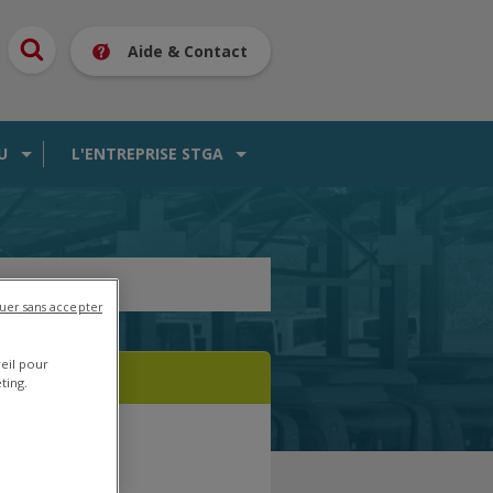
Aide & Contact
U
L'ENTREPRISE STGA
uer sans accepter
reil pour
ting.