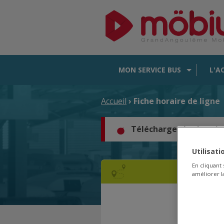
MON SERVICE BUS
L'A
Accueil
› Fiche horaire de ligne
Téléchargez les horair
Utilisat
En cliquant
améliorer la