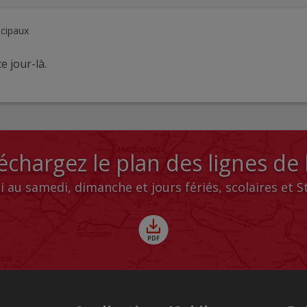
ncipaux
e jour-là.
échargez le plan des lignes de
i au samedi, dimanche et jours fériés, scolaires et 