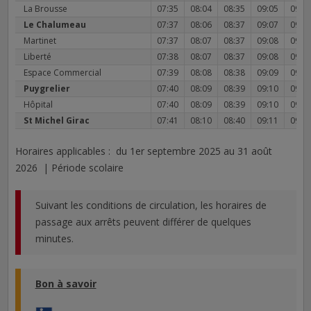
La Brousse
07:35
08:04
08:35
09:05
09:4
Le Chalumeau
07:37
08:06
08:37
09:07
09:4
Martinet
07:37
08:07
08:37
09:08
09:4
Liberté
07:38
08:07
08:37
09:08
09:4
Espace Commercial
07:39
08:08
08:38
09:09
09:4
Puygrelier
07:40
08:09
08:39
09:10
09:4
Hôpital
07:40
08:09
08:39
09:10
09:4
St Michel Girac
07:41
08:10
08:40
09:11
09:4
Horaires applicables : du 1er septembre 2025 au 31 août
2026 | Période scolaire
Suivant les conditions de circulation, les horaires de
passage aux arrêts peuvent différer de quelques
minutes.
Bon à savoir