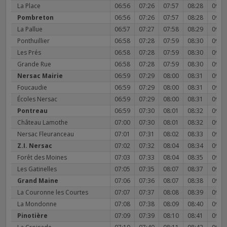
La Place
06:56
07:26
07:57
08:28
09:0
Pombreton
06:56
07:26
07:57
08:28
09:0
La Pallue
06:57
07:27
07:58
08:29
09:0
Ponthuillier
06:58
07:28
07:59
08:30
09:0
Les Prés
06:58
07:28
07:59
08:30
09:0
Grande Rue
06:58
07:28
07:59
08:30
09:0
Nersac Mairie
06:59
07:29
08:00
08:31
09:0
Foucaudie
06:59
07:29
08:00
08:31
09:0
Écoles Nersac
06:59
07:29
08:00
08:31
09:0
Pontreau
06:59
07:30
08:01
08:32
09:1
Château Lamothe
07:00
07:30
08:01
08:32
09:1
Nersac Fleuranceau
07:01
07:31
08:02
08:33
09:1
Z.I. Nersac
07:02
07:32
08:04
08:34
09:1
Forêt des Moines
07:03
07:33
08:04
08:35
09:1
Les Gatinelles
07:05
07:35
08:07
08:37
09:1
Grand Maine
07:06
07:36
08:07
08:38
09:1
La Couronne les Courtes
07:07
07:37
08:08
08:39
09:1
La Mondonne
07:08
07:38
08:09
08:40
09:1
Pinotière
07:09
07:39
08:10
08:41
09:1