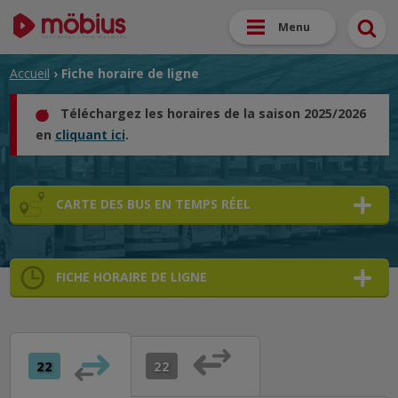
Menu
Accueil
› Fiche horaire de ligne
Téléchargez les horaires de la saison 2025/2026
en
cliquant ici
.
CARTE DES BUS EN TEMPS RÉEL
FICHE HORAIRE DE LIGNE
➜
➜
➜
22
22
➜