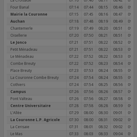
La Croisade
07:10
07:40
08:11
08:42
09:2
Four Banal
07:14
07:44
08:15
08:46
09:2
Mairie la Couronne
07:15
07:45
08:16
08:47
09:2
Auchan
07:18
07:48
08:19
08:49
09:2
Chantemerle
07:19
07:49
08:20
08:51
09:2
Oisellerie
07:20
07:50
08:21
08:51
09:2
Le Jonco
07:21
07:51
08:22
08:52
09:3
Petit Ménadeau
07:21
07:51
08:22
08:53
09:3
Le Ménadeau
07:22
07:52
08:22
08:53
09:3
Combe Breuty
07:22
07:52
08:23
08:54
09:3
Place Breuty
07:23
07:53
08:24
08:55
09:3
La Couronne Combe Breuty
07:24
07:54
08:24
08:55
09:3
Cothiers
07:24
07:54
08:25
08:56
09:3
Campus
07:26
07:56
08:26
08:57
09:3
Pont Valteau
07:26
07:56
08:27
08:58
09:3
Centre Universitaire
07:28
07:58
08:28
08:59
09:3
L'Allée
07:29
08:00
08:30
09:01
09:3
La Couronne L.P. Agricole
07:30
08:00
08:31
09:02
09:4
La Cerisaie
07:31
08:01
08:32
09:02
09:4
Le Mas
07:33
08:03
08:33
09:04
09:4