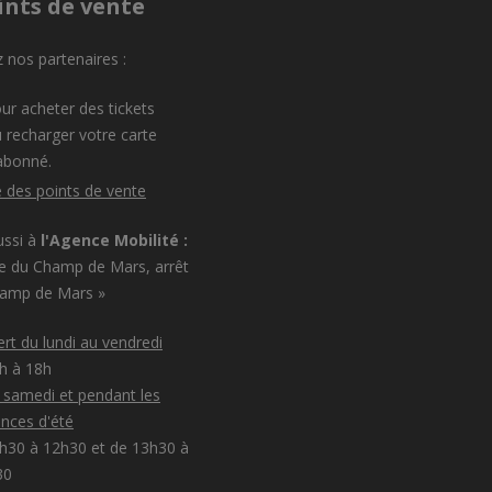
ints de vente
 nos partenaires :
ur acheter des tickets
 recharger votre carte
abonné.
e des points de vente
ussi à
l'Agence Mobilité :
e du Champ de Mars, arrêt
hamp de Mars »
rt du lundi au vendredi
8h à 18h
e samedi et pendant les
nces d'été
h30 à 12h30 et de 13h30 à
30