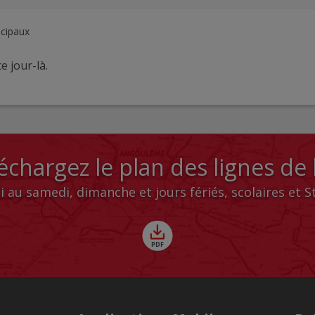
ncipaux
e jour-là.
échargez le plan des lignes de
i au samedi, dimanche et jours fériés, scolaires et 