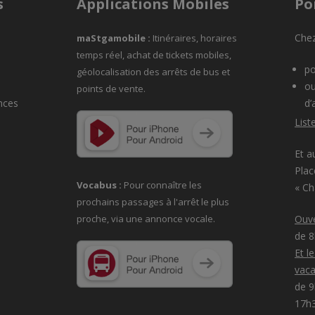
s
Applications Mobiles
Po
Chez
maStgamobile
:
Itinéraires, horaires
temps réel, achat de tickets mobiles,
po
géolocalisation des arrêts de bus et
ou
points de vente.
nces
d’
List
Et a
Plac
Vocabus :
Pour connaître les
« C
prochains passages à
l'arrêt le plus
proche, via une annonce vocale.
Ouve
de 
Et l
vaca
de 9
17h