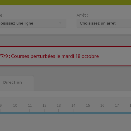
e :
Arrêt :
/7/9 : Courses perturbées le mardi 18 octobre
Direction
9
10
11
12
13
14
15
16
17