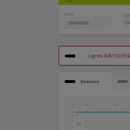
Date :
Lign
Lignes A/B/1/2/3/4
Direction
5
6
7
8
5
h