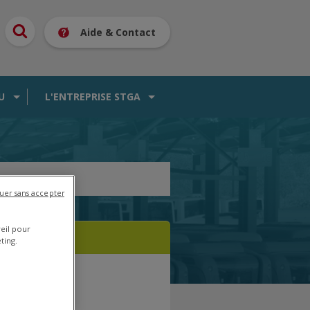
Aide & Contact
U
L'ENTREPRISE STGA
uer sans accepter
reil pour
ting.