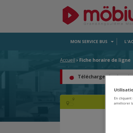
MON SERVICE BUS
L'A
Accueil
› Fiche horaire de ligne
Téléchargez les horair
Utilisat
En cliquant
améliorer la