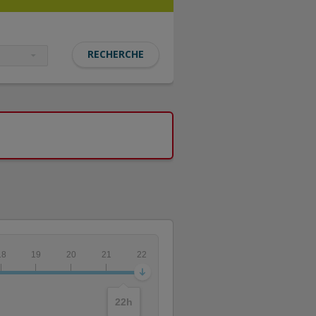
18
19
20
21
22
22
h