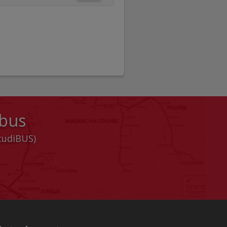
 bus
StudiBUS)