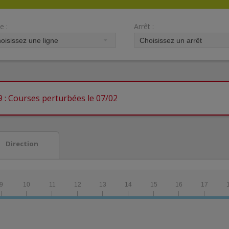
e :
Arrêt :
 9 : Courses perturbées le 07/02
Direction
9
10
11
12
13
14
15
16
17