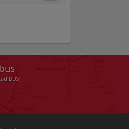
 bus
StudiBUS)