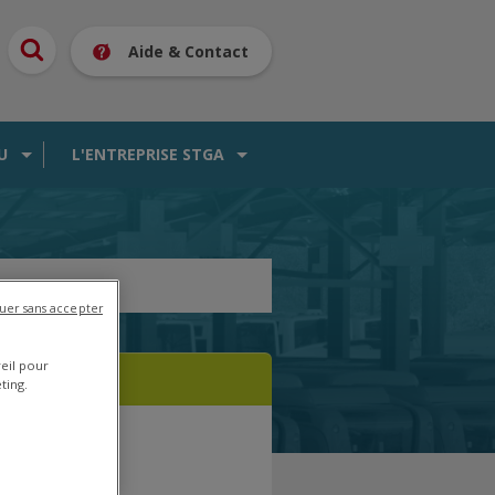
Aide & Contact
U
L'ENTREPRISE STGA
uer sans accepter
reil pour
ting.