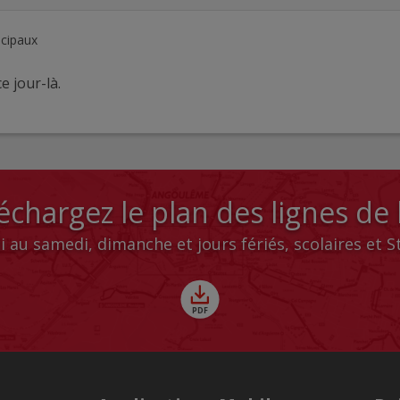
ncipaux
e jour-là.
échargez le plan des lignes de
i au samedi, dimanche et jours fériés, scolaires et 