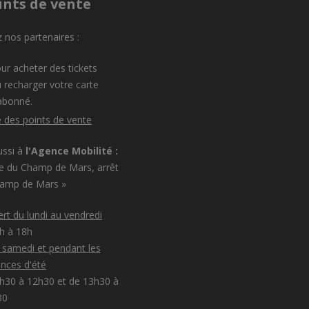
ints de vente
 nos partenaires :
ur acheter des tickets
 recharger votre carte
abonné.
e des points de vente
ussi à
l'Agence Mobilité :
e du Champ de Mars, arrêt
hamp de Mars »
rt du lundi au vendredi
8h à 18h
e samedi et pendant les
nces d'été
h30 à 12h30 et de 13h30 à
30