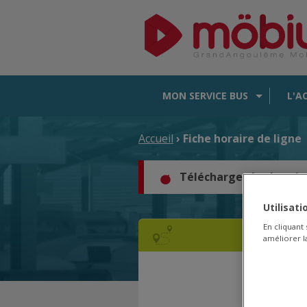
MON SERVICE BUS
L'A
Accueil
› Fiche horaire de ligne
Téléchargez les horair
Utilisat
En cliquant
améliorer la