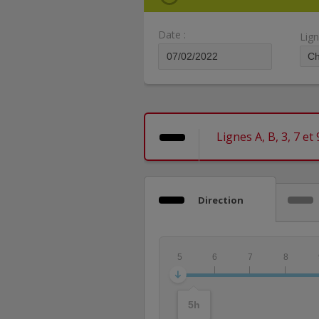
Date :
Lign
Lignes A, B, 3, 7 et
Direction
5
6
7
8
5
h