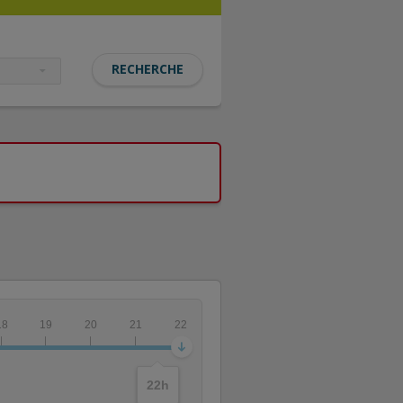
18
19
20
21
22
22
h