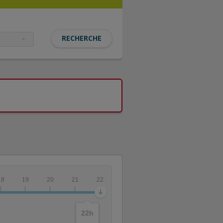
18
19
20
21
22
22
h