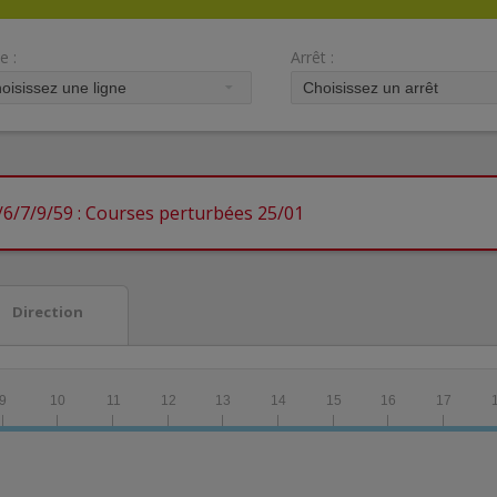
e :
Arrêt :
/6/7/9/59 : Courses perturbées 25/01
Direction
9
10
11
12
13
14
15
16
17