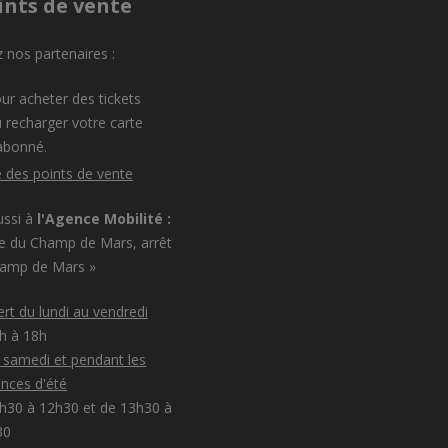
ints de vente
 nos partenaires :
ur acheter des tickets
 recharger votre carte
abonné.
e des points de vente
ussi à
l'Agence Mobilité :
e du Champ de Mars, arrêt
hamp de Mars »
rt du lundi au vendredi
8h à 18h
e samedi et pendant les
nces d'été
h30 à 12h30 et de 13h30 à
30