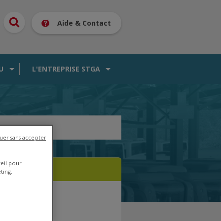
Aide & Contact
U
L'ENTREPRISE STGA
uer sans accepter
reil pour
ting.