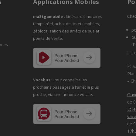
s
Applications Mobiles
Po
Chez
maStgamobile
:
Itinéraires, horaires
temps réel, achat de tickets mobiles,
po
géolocalisation des arrêts de bus et
ou
points de vente.
nces
d’
List
Et a
Plac
Vocabus :
Pour connaître les
« C
prochains passages à
l'arrêt le plus
proche, via une annonce vocale.
Ouve
de 
Et l
vaca
de 9
17h