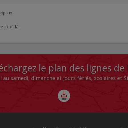
ncipaux
e jour-là.
échargez le plan des lignes de
i au samedi, dimanche et jours fériés, scolaires et 