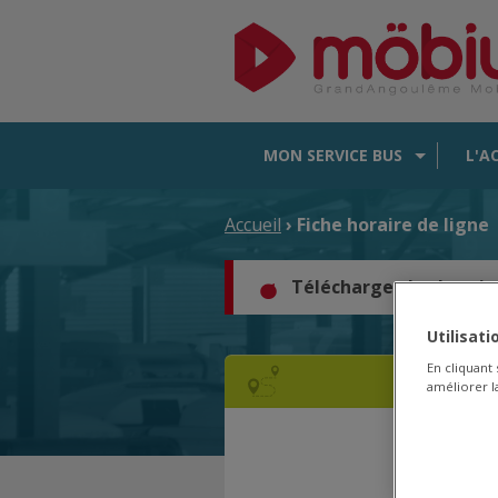
MON SERVICE BUS
L'A
Accueil
› Fiche horaire de ligne
Téléchargez les horair
Utilisat
En cliquant
améliorer la