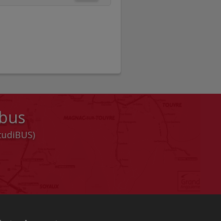
 bus
StudiBUS)