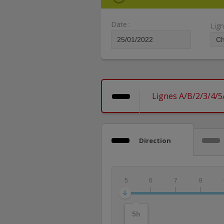
Date :
Lign
Lignes A/B/2/3/4/5
Direction
5
6
7
8
5
h