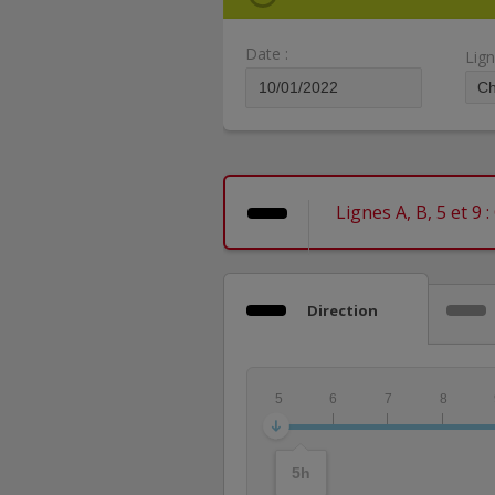
Date :
Lign
Lignes A, B, 5 et 9
Direction
5
6
7
8
5
h