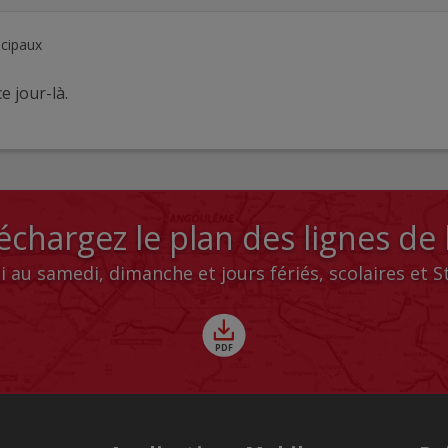
ncipaux
e jour-là.
échargez le plan des lignes de
i au samedi, dimanche et jours fériés, scolaires et 