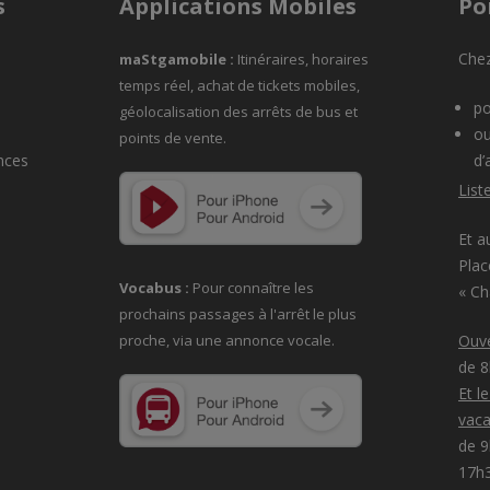
s
Applications Mobiles
Po
Chez
maStgamobile
:
Itinéraires, horaires
temps réel, achat de tickets mobiles,
po
géolocalisation des arrêts de bus et
ou
points de vente.
nces
d’
List
Et a
Plac
Vocabus :
Pour connaître les
« C
prochains passages à
l'arrêt le plus
proche, via une annonce vocale.
Ouve
de 
Et l
vaca
de 9
17h