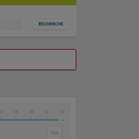
18
19
20
21
22
22
h