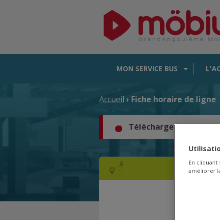
MON SERVICE BUS
L'A
Accueil
› Fiche horaire de ligne
Téléchargez les horair
Utilisat
En cliquant
améliorer la