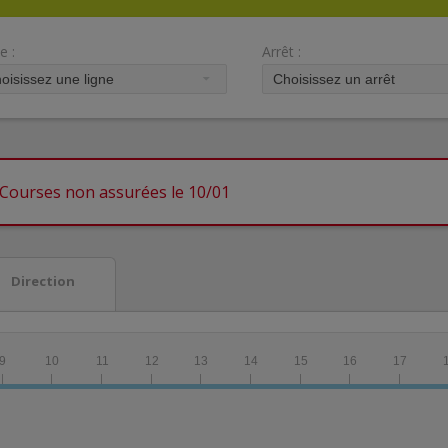
e :
Arrêt :
 : Courses non assurées le 10/01
Direction
9
10
11
12
13
14
15
16
17