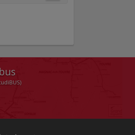
 bus
StudiBUS)