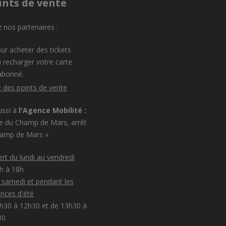
ints de vente
 nos partenaires :
ur acheter des tickets
 recharger votre carte
abonné.
e des points de vente
ussi à
l'Agence Mobilité :
e du Champ de Mars, arrêt
hamp de Mars »
rt du lundi au vendredi
8h à 18h
e samedi et pendant les
nces d'été
h30 à 12h30 et de 13h30 à
30