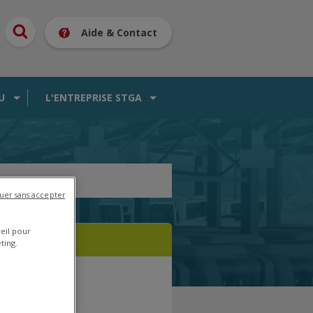
Aide & Contact
U
L'ENTREPRISE STGA
uer sans accepter
reil pour
ting.