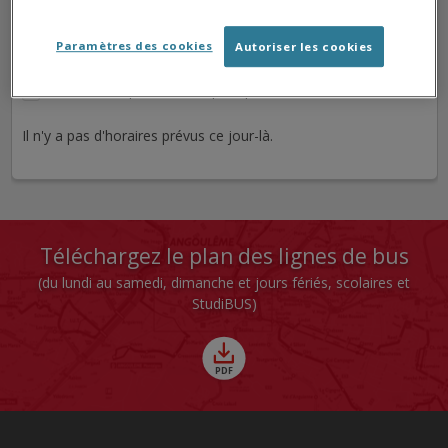
Direction
Paramètres des cookies
Autoriser les cookies
Journée
Matin
Après midi
Soirée
Ne montrer que les arrêts principaux
Il n'y a pas d'horaires prévus ce jour-là.
Téléchargez le plan des lignes de bus
(du lundi au samedi, dimanche et jours fériés, scolaires et
StudiBUS)