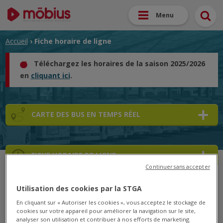
Menu
Accueil
› Fiche horaire de ligne
Téléchargez les horaires de la saison 2025/2026
en
cliquant ici
.
CARTE DES BUS EN TEMPS RÉEL
FICHE HORAIRE DE LIGNE
Continuer sans accepter
Utilisation des cookies par la STGA
➜
➜
➜
En cliquant sur « Autoriser les cookies », vous acceptez le stockage de
➜
cookies sur votre appareil pour améliorer la navigation sur le site,
analyser son utilisation et contribuer à nos efforts de marketing.