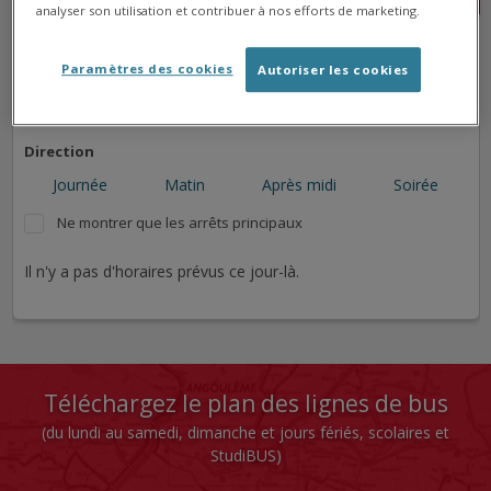
analyser son utilisation et contribuer à nos efforts de marketing.
➜
➜
➜
Paramètres des cookies
Autoriser les cookies
➜
Direction
Journée
Matin
Après midi
Soirée
Ne montrer que les arrêts principaux
Il n'y a pas d'horaires prévus ce jour-là.
Téléchargez le plan des lignes de bus
(du lundi au samedi, dimanche et jours fériés, scolaires et
StudiBUS)