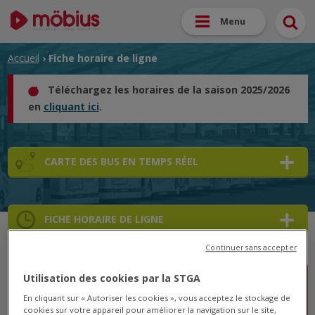
Menu
Accueil
› Fiche horaire de ligne
Téléchargez les horaires de la saison 2025/2026
en
cliquant ici
.
CARTE DES BUS EN TEMPS RÉEL
FICHE HORAIRE DE LIGNE
Continuer sans accepter
Utilisation des cookies par la STGA
Lignes A/B/1/3/5/7/10/N1: Travaux Boulevard
En cliquant sur « Autoriser les cookies », vous acceptez le stockage de
Pasteur du 21 au 25 juillet
cookies sur votre appareil pour améliorer la navigation sur le site,