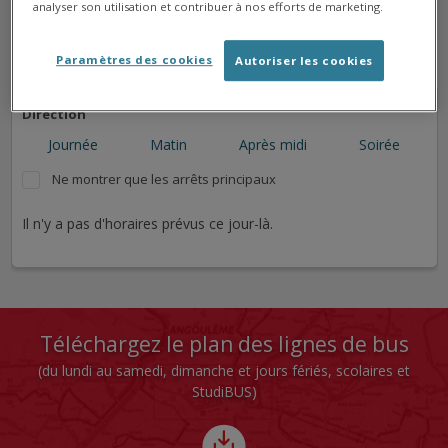
analyser son utilisation et contribuer à nos efforts de marketing.
➜
➜
➜
➜
Paramètres des cookies
Autoriser les cookies
Direction
Journée
Matin
Après midi
Soirée
Ne montrer que les arrêts principaux
Il n'y a pas d'horaires prévus ce jour-là.
Téléchargez le plan des lignes de bus
(du lundi au samedi, dimanche et jours fériés, scolaires et
StudiBUS)