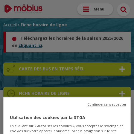
Menu
Accueil
› Fiche horaire de ligne
Téléchargez les horaires de la saison 2025/2026
en
cliquant ici
.
CARTE DES BUS EN TEMPS RÉEL
FICHE HORAIRE DE LIGNE
Continuer sans accepter
Utilisation des cookies par la STGA
Ligne 1 : Courses perturbées le lundi 19 mai
En cliquant sur « Autoriser les cookies », vous acceptez le stockage de
cookies sur votre appareil pour améliorer la navigation sur le site,