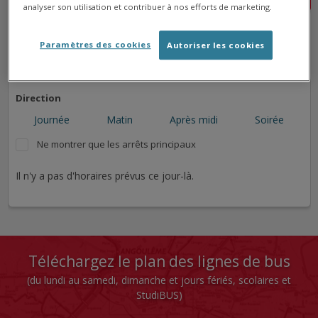
analyser son utilisation et contribuer à nos efforts de marketing.
➜
➜
➜
Paramètres des cookies
Autoriser les cookies
➜
Direction
Journée
Matin
Après midi
Soirée
Ne montrer que les arrêts principaux
Il n'y a pas d'horaires prévus ce jour-là.
Téléchargez le plan des lignes de bus
(du lundi au samedi, dimanche et jours fériés, scolaires et
StudiBUS)