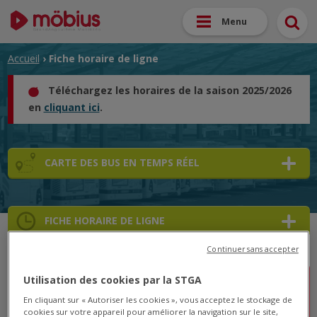
Menu
Accueil
› Fiche horaire de ligne
Téléchargez les horaires de la saison 2025/2026
en
cliquant ici
.
CARTE DES BUS EN TEMPS RÉEL
FICHE HORAIRE DE LIGNE
Continuer sans accepter
Utilisation des cookies par la STGA
Lignes A/B/1/2/4/5/6/7 : Courses perturbées le
En cliquant sur « Autoriser les cookies », vous acceptez le stockage de
vendredi 24 juin
cookies sur votre appareil pour améliorer la navigation sur le site,