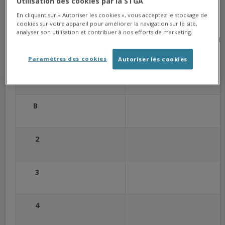
Utilisation des cookies par la STGA
normalement.
En cliquant sur « Autoriser les cookies », vous acceptez le stockage de
cookies sur votre appareil pour améliorer la navigation sur le site,
analyser son utilisation et contribuer à nos efforts de marketing.
Ligne
NB
Paramètres des cookies
Autoriser les cookies
A
B
2
3
4