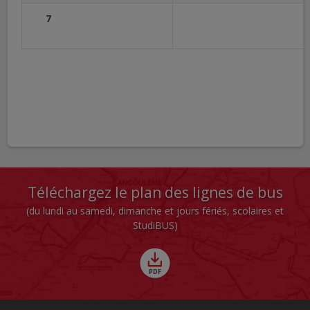
7
Téléchargez le plan des lignes de bus
(du lundi au samedi, dimanche et jours fériés, scolaires et
StudiBUS)