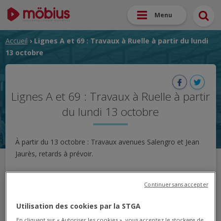
Menu
Accueil
› Lignes A et 69 : Travaux à Ruelle à partir du lundi
13 octobre
Lignes A et 69 : Travaux à Ruelle à partir
du lundi 13 octobre
À partir du 13 octobre : Travaux avenues Salengro et Jean
Jaurès, retards à prévoir.
A partir du 13 Octobre, en raison de travaux sur Ruelle,
Continuer sans accepter
entre les arrêts "P.N Ruelle" et "Jean Antoine"
, du
retards et des perturbations sont à prendre en compte.
Utilisation des cookies par la STGA
En cliquant sur « Autoriser les cookies », vous acceptez le stockage de