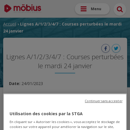
Menu
Accueil
› Lignes A/1/2/3/4/7 : Courses perturbées le mardi
24 janvier
Lignes A/1/2/3/4/7 : Courses perturbées
le mardi 24 janvier
Date:
24/01/2023
Nous vous informons qu'en raison d'un manque d'effectif
Continuer sans accepter
de personnel de conduite et d'un préavis de grève déposé
par le syndicat CGT de la STGA, certaines courses ne
Utilisation des cookies par la STGA
pourront pas être assurées ce mardi 24 janvier.
En cliquant sur « Autoriser les cookies », vous acceptez le stockage de
cookies sur votre appareil pour améliorer la navigation sur le site,