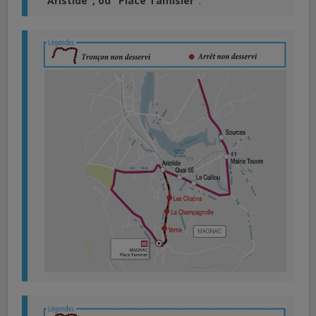
"Aristide", ou "Place Tamisier"
.