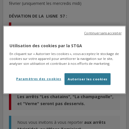
février (uniquement les mercredis midi)
DÉVIATION DE LA LIGNE 57 :
Les arrêts "La Gounerie", "aristide" et "Les
Continuer sans accepter
chatains" , "La champagnolle", et "Verne"
seront pas desservis.
Utilisation des cookies par la STGA
En cliquant sur « Autoriser les cookies », vous acceptez le stockage de
cookies sur votre appareil pour améliorer la navigation sur le site,
Nous vous invitons à vous reporter
aux arrêts
analyser son utilisation et contribuer à nos efforts de marketing.
"Maumont", "Lavallade" ou "Place Tamisier"
.
Paramètres des cookies
Autoriser les cookies
DÉVIATION DE LA LIGNE 68 :
Les arrêts "
Les chatains
", "La champagnolle",
et "Verne" seront pas desservis.
Nous vous invitons à vous reporter
aux arrêts