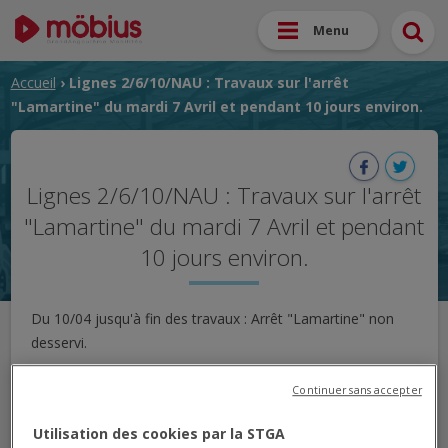
Menu
Accueil
› Lignes 2/6/10/NAU : Travaux sur l'arrêt
"Lamartine" du mardi 7 Avril et pendant 10 jours environ.
Lignes 2/6/10/NAU : Travaux sur l'arrêt
"Lamartine" du mardi 7 Avril et pendant
10 jours environ.
Du 10/04 jusqu'à fin des travaux : Arrêt "Lamartine" non
desservi.
MISE À JOUR LE 10/04 À 17H :
Continuer sans accepter
L'arrêt "Lamartine" n'est pas desservi dans les
Utilisation des cookies par la STGA