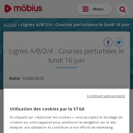
Menu
Accueil
› Lignes A/B/2/4 : Courses perturbées le lundi 16 juin
Lignes A/B/2/4 : Courses perturbées le
lundi 16 juin
Date:
16/06/2025
Nous vous informons qu'en raison d'un manque d'effectif
Continuer sans accepter
de personnel de conduite, certaines courses de la ligne
A/B/2/4 ne pourront pas être assurées ce lundi 16 juin.
Utilisation des cookies par la STGA
En cliquant sur « Autoriser les cookies », vous acceptez le stockage de
Veuillez nous excuser pour la gêne occasionnée.
cookies sur votre appareil pour améliorer la navigation sur le site,
analyser son utilisation et contribuer à nos efforts de marketing.