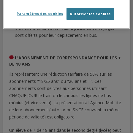
Il est valable uniquement les jours scolaires et ne
fonctionne pas le week-end, ni pendant les vacances.
Paramètres des cookies
Autoriser les cookies
Pour les élèves internes disposant d'un justificatif ou
d'un abonnement SNCF AIS, 2 packs de 30 voyages
sont offerts pour leur déplacement en bus.
L'ABONNEMENT DE CORRESPONDANCE POUR LES +
DE 18 ANS
Ils représentent une réduction tarifaire de 50% sur les
abonnements "18/25 ans" ou "26 ans et +". Ces
abonnements sont délivrés aux personnes utilisant
CHAQUE JOUR le train ou le car puis les lignes de bus
möbius (et vice versa). La présentation à l'Agence Mobilité
de leur abonnement (autocar ou SNCF couvrant la même
période de validité) est obligatoire.
Un élève de + de 18 ans dans le second degré (lycée) peut