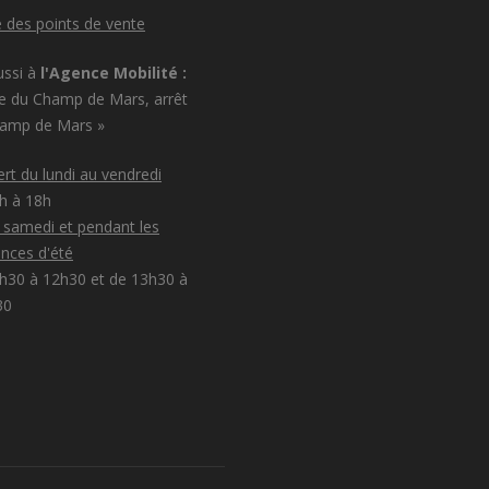
e des points de vente
ussi à
l'Agence Mobilité :
e du Champ de Mars, arrêt
hamp de Mars »
rt du lundi au vendredi
8h à 18h
e samedi et pendant les
nces d'été
h30 à 12h30 et de 13h30 à
30