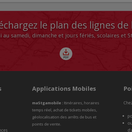
échargez le plan des lignes de
i au samedi, dimanche et jours fériés, scolaires et 
s
Applications Mobiles
Po
Chez
maStgamobile
:
Itinéraires, horaires
temps réel, achat de tickets mobiles,
po
géolocalisation des arrêts de bus et
ou
points de vente.
nces
d’