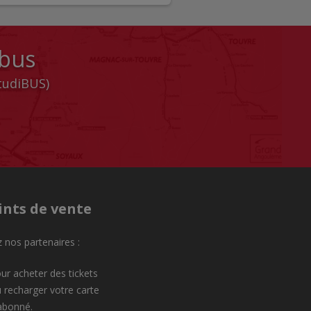
 bus
StudiBUS)
ints de vente
 nos partenaires :
ur acheter des tickets
 recharger votre carte
abonné.