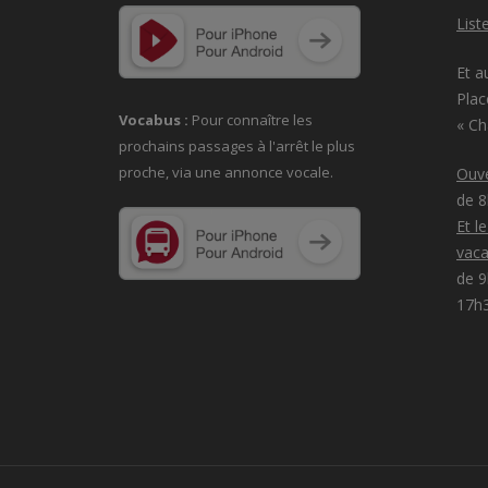
List
Et a
Plac
Vocabus :
Pour connaître les
« C
prochains passages à
l'arrêt le plus
proche, via une annonce vocale.
Ouve
de 
Et l
vaca
de 9
17h