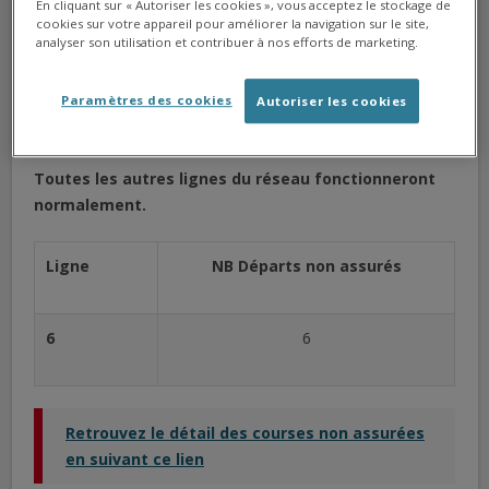
En cliquant sur « Autoriser les cookies », vous acceptez le stockage de
cookies sur votre appareil pour améliorer la navigation sur le site,
Nous sommes en mesure d’annoncer
le maintien de
99%
analyser son utilisation et contribuer à nos efforts de marketing.
du service.
Paramètres des cookies
La ligne 6 est impactée par quelques départs non
Autoriser les cookies
réalisés.
Toutes les autres lignes du réseau fonctionneront
normalement.
Ligne
NB Départs non assurés
6
6
Retrouvez le détail des courses non assurées
en suivant ce lien