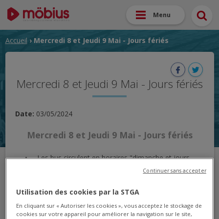
Menu
Accueil
› Mercredi 8 et Jeudi 9 Mai - Jours fériés
Mercredi 8 et Jeudi 9 Mai - Jours fériés
Date:
03/05/2024
Mercredi 8 et Jeudi 9 Mai - Jours fériés
Les bus circulent en horaires "dimanche et jours
fériés".
Continuer sans accepter
Seules les lignes A, B, 1, 2, 3, 4 et 7 circulent.
Utilisation des cookies par la STGA
Le transport à la demande ne circule pas.
L'agence mobilité sera fermée.
En cliquant sur « Autoriser les cookies », vous acceptez le stockage de
cookies sur votre appareil pour améliorer la navigation sur le site,