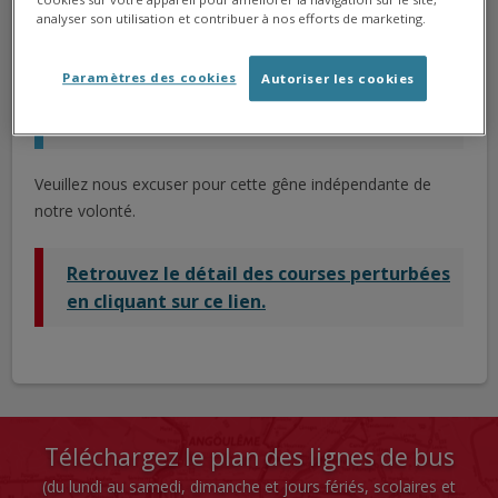
analyser son utilisation et contribuer à nos efforts de marketing.
Dans cette période particulière, la STGA se mobilise pour
assurer le maximum de courses.
Paramètres des cookies
Autoriser les cookies
94% des courses sont assurées normalement.
Veuillez nous excuser pour cette gêne indépendante de
notre volonté.
Retrouvez le détail des courses perturbées
en cliquant sur ce lien.
Téléchargez le plan des lignes de bus
(du lundi au samedi, dimanche et jours fériés, scolaires et