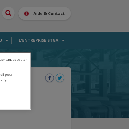
Aide & Contact
U
L'ENTREPRISE STGA
uer sans accepter
reil pour
ting.
es le