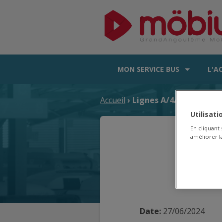
MON SERVICE BUS
L'A
Accueil
› Lignes A/4/7 : Courses
Utilisat
En cliquant
améliorer la
Lign
Date:
27/06/2024