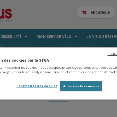
eboutique
CCESSIBILITÉ
MON SERVICE VÉLO
LA VIE DU RÉSEA
 perturbées le vendredi 28 juin
Contin
ion des cookies par la STGA
 sur « Autoriser les cookies », vous acceptez le stockage de cookies sur votre appa
 navigation sur le site, analyser son utilisation et contribuer à nos efforts de marke
es A/4/7 : Courses perturbé
Paramètres des cookies
Autoriser les cookies
vendredi 28 juin