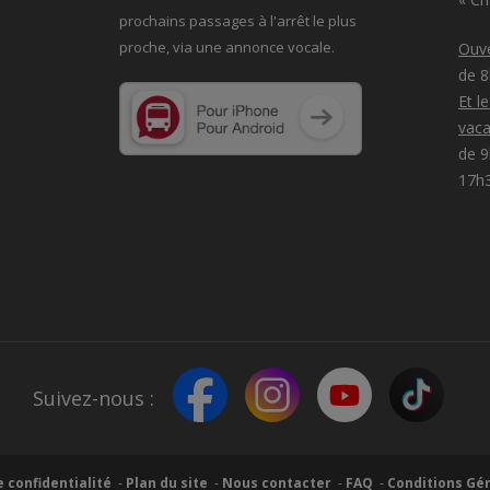
prochains passages à
l'arrêt le plus
proche, via une annonce vocale.
Ouve
de 
Et l
vaca
de 9
17h
Suivez-nous :
e confidentialité
Plan du site
Nous contacter
FAQ
Conditions Gén