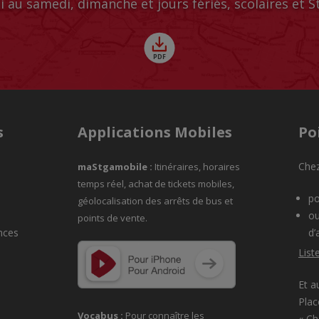
i au samedi, dimanche et jours fériés, scolaires et 
s
Applications Mobiles
Po
Chez
maStgamobile
:
Itinéraires, horaires
temps réel, achat de tickets mobiles,
po
géolocalisation des arrêts de bus et
ou
points de vente.
nces
d’
List
Et a
Plac
Vocabus :
Pour connaître les
« C