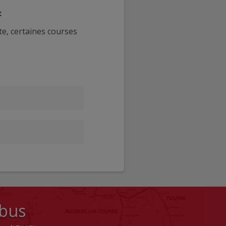
:
e, certaines courses
 bus