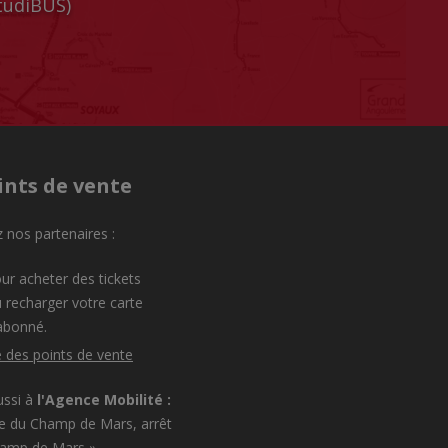
StudiBUS)
ints de vente
 nos partenaires :
ur acheter des tickets
 recharger votre carte
abonné.
e des points de vente
ussi à
l'Agence Mobilité :
e du Champ de Mars, arrêt
hamp de Mars »